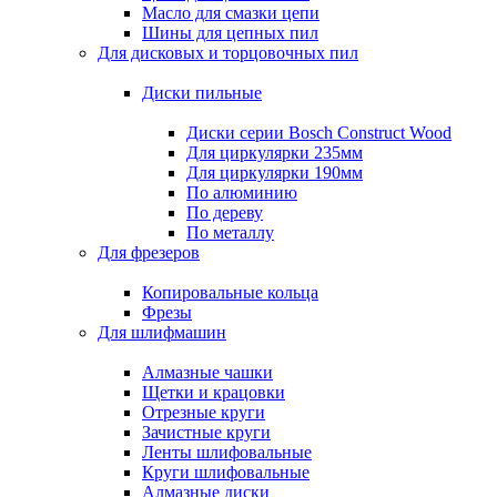
Масло для смазки цепи
Шины для цепных пил
Для дисковых и торцовочных пил
Диски пильные
Диски серии Bosch Construct Wood
Для циркулярки 235мм
Для циркулярки 190мм
По алюминию
По дереву
По металлу
Для фрезеров
Копировальные кольца
Фрезы
Для шлифмашин
Алмазные чашки
Щетки и крацовки
Отрезные круги
Зачистные круги
Ленты шлифовальные
Круги шлифовальные
Алмазные диски