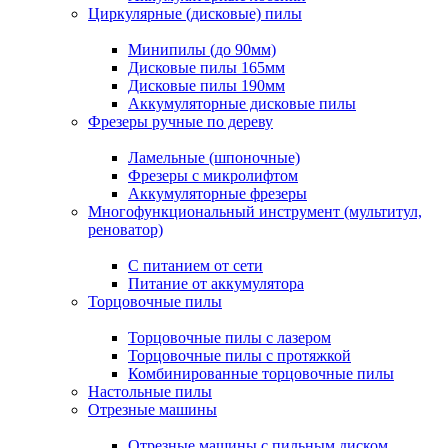
Циркулярные (дисковые) пилы
Минипилы (до 90мм)
Дисковые пилы 165мм
Дисковые пилы 190мм
Аккумуляторные дисковые пилы
Фрезеры ручные по дереву
Ламельные (шпоночные)
Фрезеры с микролифтом
Аккумуляторные фрезеры
Многофункциональный инструмент (мультитул,
реноватор)
С питанием от сети
Питание от аккумулятора
Торцовочные пилы
Торцовочные пилы с лазером
Торцовочные пилы с протяжкой
Комбинированные торцовочные пилы
Настольные пилы
Отрезные машины
Отрезные машины с пильным диском