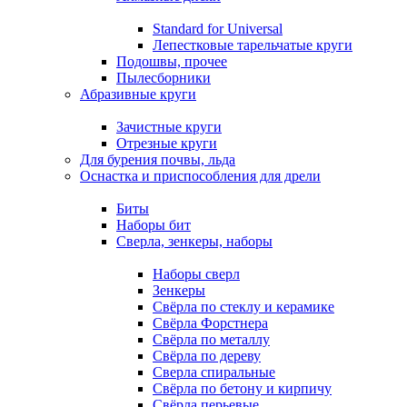
Standard for Universal
Лепестковые тарельчатые круги
Подошвы, прочее
Пылесборники
Абразивные круги
Зачистные круги
Отрезные круги
Для бурения почвы, льда
Оснастка и приспособления для дрели
Биты
Наборы бит
Сверла, зенкеры, наборы
Наборы сверл
Зенкеры
Свёрла по стеклу и керамике
Свёрла Форстнера
Свёрла по металлу
Свёрла по дереву
Сверла спиральные
Свёрла по бетону и кирпичу
Свёрла перьевые