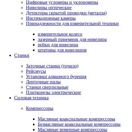
Цифровые угломеры и уклономеры
Нивелиры оптические
Детекторы скрытой проводки (металла)
Инспекционные камеры
Принадлежности для измерительной техники
измерительное колесо
лазерный приемник для нивелира
рейки для нивелира
штативы для нивелиров
Станки
Заточные станки (точило)
Рейсмусы
Установки алмазного бурения
Ленточные пилы
Станки сверлильные
Плиткорезы электрические
Силовая техника
Компрессоры
Масляные коаксиальные компрессоры
Безмасляные коаксиальные компрессоры
Масляные ременные компрессоры