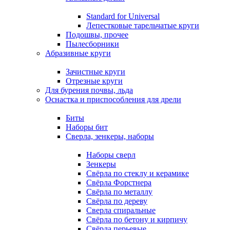
Standard for Universal
Лепестковые тарельчатые круги
Подошвы, прочее
Пылесборники
Абразивные круги
Зачистные круги
Отрезные круги
Для бурения почвы, льда
Оснастка и приспособления для дрели
Биты
Наборы бит
Сверла, зенкеры, наборы
Наборы сверл
Зенкеры
Свёрла по стеклу и керамике
Свёрла Форстнера
Свёрла по металлу
Свёрла по дереву
Сверла спиральные
Свёрла по бетону и кирпичу
Свёрла перьевые