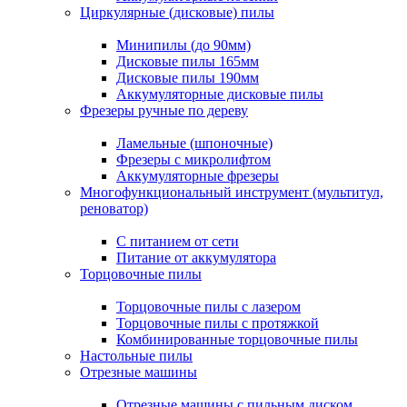
Циркулярные (дисковые) пилы
Минипилы (до 90мм)
Дисковые пилы 165мм
Дисковые пилы 190мм
Аккумуляторные дисковые пилы
Фрезеры ручные по дереву
Ламельные (шпоночные)
Фрезеры с микролифтом
Аккумуляторные фрезеры
Многофункциональный инструмент (мультитул,
реноватор)
С питанием от сети
Питание от аккумулятора
Торцовочные пилы
Торцовочные пилы с лазером
Торцовочные пилы с протяжкой
Комбинированные торцовочные пилы
Настольные пилы
Отрезные машины
Отрезные машины с пильным диском