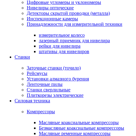
Цифровые угломеры и уклономеры
Нивелиры оптические
Детекторы скрытой проводки (металла)
Инспекционные камеры
Принадлежности для измерительной техники
измерительное колесо
лазерный приемник для нивелира
рейки для нивелира
штативы для нивелиров
Станки
Заточные станки (точило)
Рейсмусы
Установки алмазного бурения
Ленточные пилы
Станки сверлильные
Плиткорезы электрические
Силовая техника
Компрессоры
Масляные коаксиальные компрессоры
Безмасляные коаксиальные компрессоры
Масляные ременные компрессоры