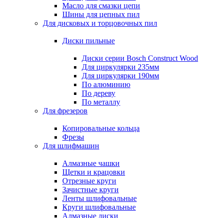
Масло для смазки цепи
Шины для цепных пил
Для дисковых и торцовочных пил
Диски пильные
Диски серии Bosch Construct Wood
Для циркулярки 235мм
Для циркулярки 190мм
По алюминию
По дереву
По металлу
Для фрезеров
Копировальные кольца
Фрезы
Для шлифмашин
Алмазные чашки
Щетки и крацовки
Отрезные круги
Зачистные круги
Ленты шлифовальные
Круги шлифовальные
Алмазные диски