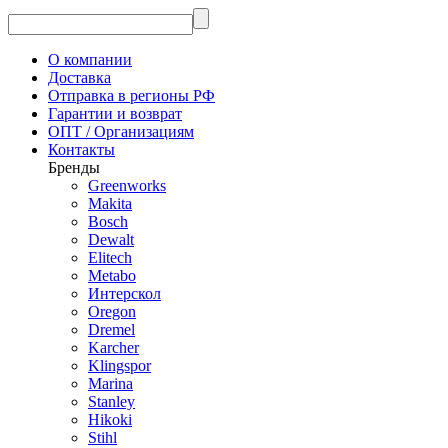
О компании
Доставка
Отправка в регионы РФ
Гарантии и возврат
ОПТ / Организациям
Контакты
Бренды
Greenworks
Makita
Bosch
Dewalt
Elitech
Metabo
Интерскол
Oregon
Dremel
Karcher
Klingspor
Marina
Stanley
Hikoki
Stihl