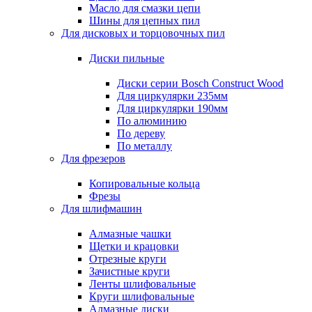
Масло для смазки цепи
Шины для цепных пил
Для дисковых и торцовочных пил
Диски пильные
Диски серии Bosch Construct Wood
Для циркулярки 235мм
Для циркулярки 190мм
По алюминию
По дереву
По металлу
Для фрезеров
Копировальные кольца
Фрезы
Для шлифмашин
Алмазные чашки
Щетки и крацовки
Отрезные круги
Зачистные круги
Ленты шлифовальные
Круги шлифовальные
Алмазные диски