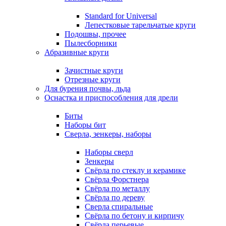
Standard for Universal
Лепестковые тарельчатые круги
Подошвы, прочее
Пылесборники
Абразивные круги
Зачистные круги
Отрезные круги
Для бурения почвы, льда
Оснастка и приспособления для дрели
Биты
Наборы бит
Сверла, зенкеры, наборы
Наборы сверл
Зенкеры
Свёрла по стеклу и керамике
Свёрла Форстнера
Свёрла по металлу
Свёрла по дереву
Сверла спиральные
Свёрла по бетону и кирпичу
Свёрла перьевые