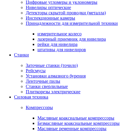
Цифровые угломеры и уклономеры
Нивелиры оптические
Детекторы скрытой проводки (металла)
Инспекционные камеры
Принадлежности для измерительной техники
измерительное колесо
лазерный приемник для нивелира
рейки для нивелира
штативы для нивелиров
Станки
Заточные станки (точило)
Рейсмусы
Установки алмазного бурения
Ленточные пилы
Станки сверлильные
Плиткорезы электрические
Силовая техника
Компрессоры
Масляные коаксиальные компрессоры
Безмасляные коаксиальные компрессоры
Масляные ременные компрессоры