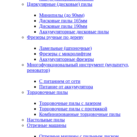
Циркулярные (дисковые) пилы
Минипилы (до 90мм)
Дисковые пилы 165мм
Дисковые пилы 190мм
Аккумуляторные дисковые пилы
Фрезеры ручные по дереву
Ламельные (шпоночные)
Фрезеры с микролифтом
Аккумуляторные фрезеры
Многофункциональный инструмент (мультитул,
реноватор)
С питанием от сети
Питание от аккумулятора
Торцовочные пилы
Торцовочные пилы с лазером
Торцовочные пилы с протяжкой
Комбинированные торцовочные пилы
Настольные пилы
Отрезные машины
Отрезные машины с пильным диском