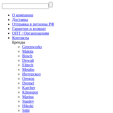
О компании
Доставка
Отправка в регионы РФ
Гарантии и возврат
ОПТ / Организациям
Контакты
Бренды
Greenworks
Makita
Bosch
Dewalt
Elitech
Metabo
Интерскол
Oregon
Dremel
Karcher
Klingspor
Marina
Stanley
Hikoki
Stihl