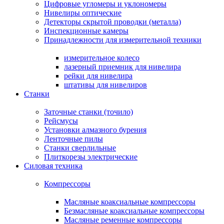
Цифровые угломеры и уклономеры
Нивелиры оптические
Детекторы скрытой проводки (металла)
Инспекционные камеры
Принадлежности для измерительной техники
измерительное колесо
лазерный приемник для нивелира
рейки для нивелира
штативы для нивелиров
Станки
Заточные станки (точило)
Рейсмусы
Установки алмазного бурения
Ленточные пилы
Станки сверлильные
Плиткорезы электрические
Силовая техника
Компрессоры
Масляные коаксиальные компрессоры
Безмасляные коаксиальные компрессоры
Масляные ременные компрессоры