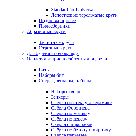
Standard for Universal
Лепестковые тарельчатые круги
Подошвы, прочее
Пылесборники
Абразивные круги
Зачистные круги
Отрезные круги
Для бурения почвы, льда
Оснастка и приспособления для дрели
Биты
Наборы бит
Сверла, зенкеры, наборы
Наборы сверл
Зенкеры
Свёрла по стеклу и керамике
Свёрла Форстнера
Свёрла по металлу
Свёрла по дереву
Сверла спиральные
Свёрла по бетону и кирпичу
Свёрла перьевые