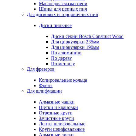
Масло для смазки цепи
Шины для цепных пил
Для дисковых и торцовочных пил
Диски пильные
Диски серии Bosch Construct Wood
Для циркулярки 235мм
Для циркулярки 190мм
По алюминию
По дереву
По металлу
Для фрезеров
Копировальные кольца
Фрезы
Для шлифмашин
Алмазные чашки
Щетки и крацовки
Отрезные круги
Зачистные круги
Ленты шлифовальные
Круги шлифовальные
Алмазные диски