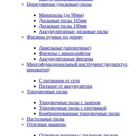
Циркулярные (дисковые) пилы
Минипилы (до 90мм)
Дисковые пилы 165мм
Дисковые пилы 190мм
Аккумуляторные дисковые пилы
Фрезеры ручные по дереву
Ламельные (шпоночные)
Фрезеры с микролифтом
Аккумуляторные фрезеры
Многофункциональный инструмент (мультитул,
реноватор)
С питанием от сети
Питание от аккумулятора
Торцовочные пилы
Торцовочные пилы с лазером
Торцовочные пилы с протяжкой
Комбинированные торцовочные пилы
Настольные пилы
Отрезные машины
Отрезные машины с пильным диском