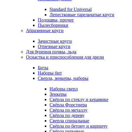
Standard for Universal
Лепестковые тарельчатые круги
Подошвы, прочее
Пылесборники
Абразивные круги
Зачистные круги
Отрезные круги
Для бурения почвы, льда
Оснастка и приспособления для дрели
Биты
Наборы бит
Сверла, зенкеры, наборы
Наборы сверл
Зенкеры
Свёрла по стеклу и керамике
Свёрла Форстнера
Свёрла по металлу
Свёрла по дереву
Сверла спиральные
Свёрла по бетону и кирпичу
Свёрла перьевые