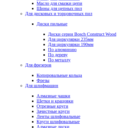
Масло для смазки цепи
Шины для цепных пил
Для дисковых и торцовочных пил
Диски пильные
Диски серии Bosch Construct Wood
Для циркулярки 235мм
Для циркулярки 190мм
По алюминию
По дереву
По металлу
Для фрезеров
Копировальные кольца
Фрезы
Для шлифмашин
Алмазные чашки
Щетки и крацовки
Отрезные круги
Зачистные круги
Ленты шлифовальные
Круги шлифовальные
Алмазные диски