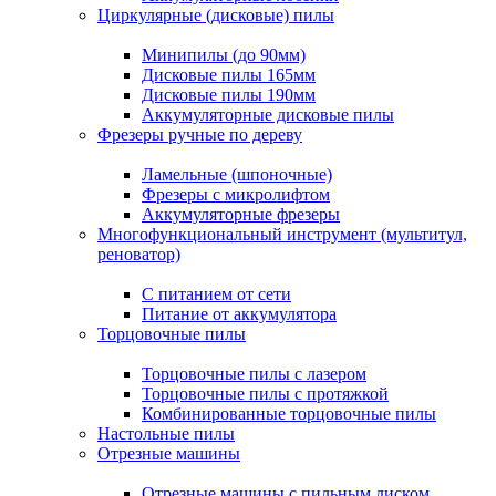
Циркулярные (дисковые) пилы
Минипилы (до 90мм)
Дисковые пилы 165мм
Дисковые пилы 190мм
Аккумуляторные дисковые пилы
Фрезеры ручные по дереву
Ламельные (шпоночные)
Фрезеры с микролифтом
Аккумуляторные фрезеры
Многофункциональный инструмент (мультитул,
реноватор)
С питанием от сети
Питание от аккумулятора
Торцовочные пилы
Торцовочные пилы с лазером
Торцовочные пилы с протяжкой
Комбинированные торцовочные пилы
Настольные пилы
Отрезные машины
Отрезные машины с пильным диском