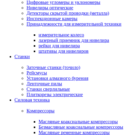
Цифровые угломеры и уклономеры
Нивелиры оптические
Детекторы скрытой проводки (металла)
Инспекционные камеры
Принадлежности для измерительной техники
измерительное колесо
лазерный приемник для нивелира
рейки для нивелира
штативы для нивелиров
Станки
Заточные станки (точило)
Рейсмусы
Установки алмазного бурения
Ленточные пилы
Станки сверлильные
Плиткорезы электрические
Силовая техника
Компрессоры
Масляные коаксиальные компрессоры
Безмасляные коаксиальные компрессоры
Масляные ременные компрессоры