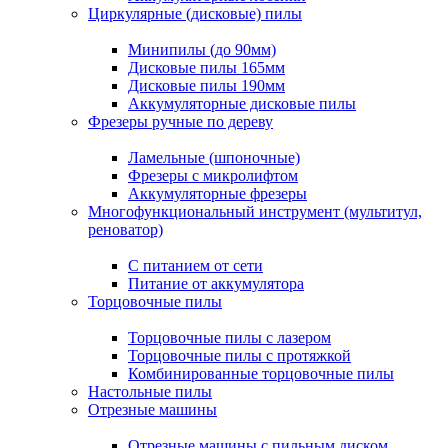
Циркулярные (дисковые) пилы
Минипилы (до 90мм)
Дисковые пилы 165мм
Дисковые пилы 190мм
Аккумуляторные дисковые пилы
Фрезеры ручные по дереву
Ламельные (шпоночные)
Фрезеры с микролифтом
Аккумуляторные фрезеры
Многофункциональный инструмент (мультитул,
реноватор)
С питанием от сети
Питание от аккумулятора
Торцовочные пилы
Торцовочные пилы с лазером
Торцовочные пилы с протяжкой
Комбинированные торцовочные пилы
Настольные пилы
Отрезные машины
Отрезные машины с пильным диском