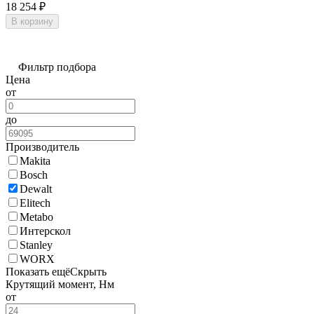
18 254
₽
В корзину
Фильтр подбора
Цена
от
до
Производитель
Makita
Bosch
Dewalt
Elitech
Metabo
Интерскол
Stanley
WORX
Показать ещё
Скрыть
Крутящий момент, Нм
от