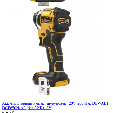
Аккумуляторный импакт шуруповерт 20V, 206 Нм, DEWALT
DCF850N-A9 (без АКБ и ЗУ)