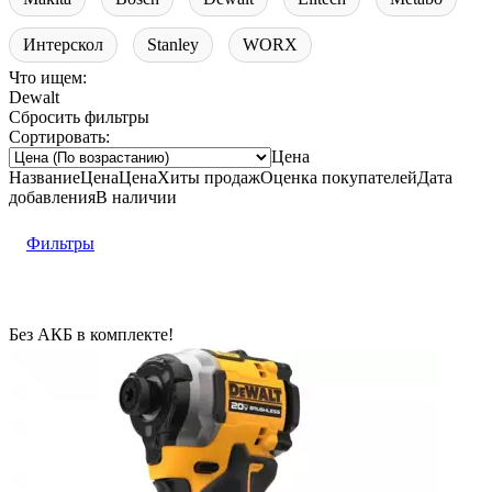
Интерскол
Stanley
WORX
Что ищем:
Dewalt
Сбросить фильтры
Сортировать:
Цена
Название
Цена
Цена
Хиты продаж
Оценка
покупателей
Дата
добавления
В наличии
Фильтры
Без АКБ в комплекте!