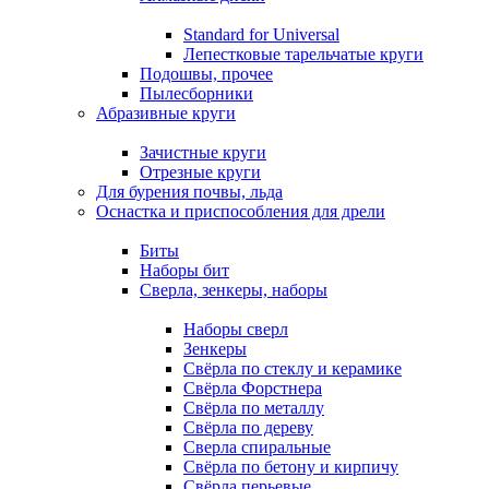
Standard for Universal
Лепестковые тарельчатые круги
Подошвы, прочее
Пылесборники
Абразивные круги
Зачистные круги
Отрезные круги
Для бурения почвы, льда
Оснастка и приспособления для дрели
Биты
Наборы бит
Сверла, зенкеры, наборы
Наборы сверл
Зенкеры
Свёрла по стеклу и керамике
Свёрла Форстнера
Свёрла по металлу
Свёрла по дереву
Сверла спиральные
Свёрла по бетону и кирпичу
Свёрла перьевые