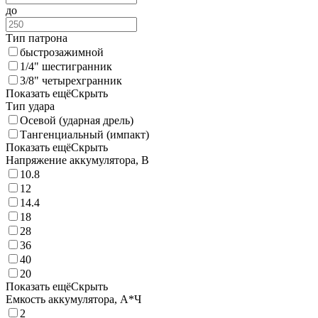
до
Тип патрона
быстрозажимной
1/4" шестигранник
3/8" четырехгранник
Показать ещё
Скрыть
Тип удара
Осевой (ударная дрель)
Тангенциальный (импакт)
Показать ещё
Скрыть
Напряжение аккумулятора, В
10.8
12
14.4
18
28
36
40
20
Показать ещё
Скрыть
Емкость аккумулятора, А*Ч
2