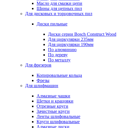
Масло для смазки цепи
Шины для цепных пил
Для дисковых и торцовочных пил
Диски пильные
Диски серии Bosch Construct Wood
Для циркулярки 235мм
Для циркулярки 190мм
По алюминию
По дереву
По металлу
Для фрезеров
Копировальные кольца
Фрезы
Для шлифмашин
Алмазные чашки
Щетки и крацовки
Отрезные круги
Зачистные круги
Ленты шлифовальные
Круги шлифовальные
Алмазные диски