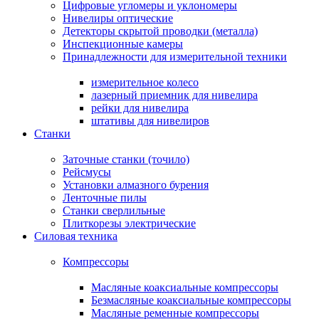
Цифровые угломеры и уклономеры
Нивелиры оптические
Детекторы скрытой проводки (металла)
Инспекционные камеры
Принадлежности для измерительной техники
измерительное колесо
лазерный приемник для нивелира
рейки для нивелира
штативы для нивелиров
Станки
Заточные станки (точило)
Рейсмусы
Установки алмазного бурения
Ленточные пилы
Станки сверлильные
Плиткорезы электрические
Силовая техника
Компрессоры
Масляные коаксиальные компрессоры
Безмасляные коаксиальные компрессоры
Масляные ременные компрессоры