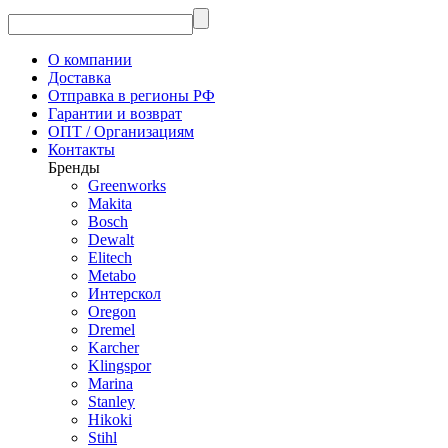
О компании
Доставка
Отправка в регионы РФ
Гарантии и возврат
ОПТ / Организациям
Контакты
Бренды
Greenworks
Makita
Bosch
Dewalt
Elitech
Metabo
Интерскол
Oregon
Dremel
Karcher
Klingspor
Marina
Stanley
Hikoki
Stihl