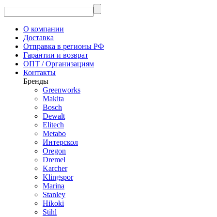
О компании
Доставка
Отправка в регионы РФ
Гарантии и возврат
ОПТ / Организациям
Контакты
Бренды
Greenworks
Makita
Bosch
Dewalt
Elitech
Metabo
Интерскол
Oregon
Dremel
Karcher
Klingspor
Marina
Stanley
Hikoki
Stihl