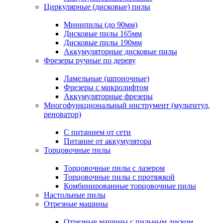
Циркулярные (дисковые) пилы
Минипилы (до 90мм)
Дисковые пилы 165мм
Дисковые пилы 190мм
Аккумуляторные дисковые пилы
Фрезеры ручные по дереву
Ламельные (шпоночные)
Фрезеры с микролифтом
Аккумуляторные фрезеры
Многофункциональный инструмент (мультитул,
реноватор)
С питанием от сети
Питание от аккумулятора
Торцовочные пилы
Торцовочные пилы с лазером
Торцовочные пилы с протяжкой
Комбинированные торцовочные пилы
Настольные пилы
Отрезные машины
Отрезные машины с пильным диском