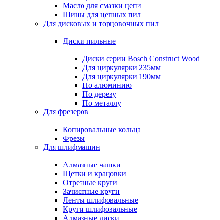
Масло для смазки цепи
Шины для цепных пил
Для дисковых и торцовочных пил
Диски пильные
Диски серии Bosch Construct Wood
Для циркулярки 235мм
Для циркулярки 190мм
По алюминию
По дереву
По металлу
Для фрезеров
Копировальные кольца
Фрезы
Для шлифмашин
Алмазные чашки
Щетки и крацовки
Отрезные круги
Зачистные круги
Ленты шлифовальные
Круги шлифовальные
Алмазные диски