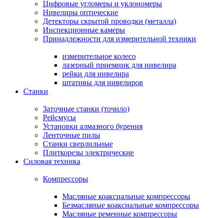
Цифровые угломеры и уклономеры
Нивелиры оптические
Детекторы скрытой проводки (металла)
Инспекционные камеры
Принадлежности для измерительной техники
измерительное колесо
лазерный приемник для нивелира
рейки для нивелира
штативы для нивелиров
Станки
Заточные станки (точило)
Рейсмусы
Установки алмазного бурения
Ленточные пилы
Станки сверлильные
Плиткорезы электрические
Силовая техника
Компрессоры
Масляные коаксиальные компрессоры
Безмасляные коаксиальные компрессоры
Масляные ременные компрессоры