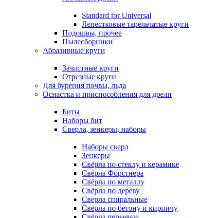
Standard for Universal
Лепестковые тарельчатые круги
Подошвы, прочее
Пылесборники
Абразивные круги
Зачистные круги
Отрезные круги
Для бурения почвы, льда
Оснастка и приспособления для дрели
Биты
Наборы бит
Сверла, зенкеры, наборы
Наборы сверл
Зенкеры
Свёрла по стеклу и керамике
Свёрла Форстнера
Свёрла по металлу
Свёрла по дереву
Сверла спиральные
Свёрла по бетону и кирпичу
Свёрла перьевые