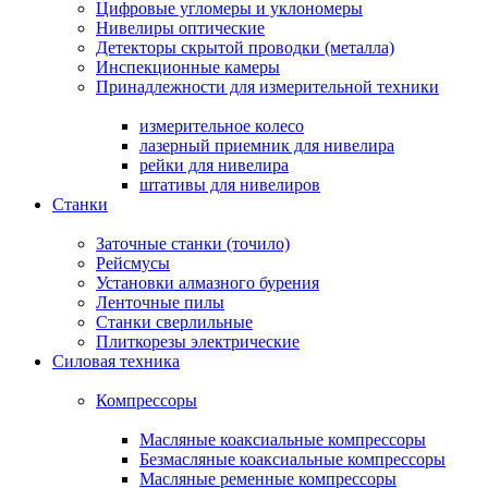
Цифровые угломеры и уклономеры
Нивелиры оптические
Детекторы скрытой проводки (металла)
Инспекционные камеры
Принадлежности для измерительной техники
измерительное колесо
лазерный приемник для нивелира
рейки для нивелира
штативы для нивелиров
Станки
Заточные станки (точило)
Рейсмусы
Установки алмазного бурения
Ленточные пилы
Станки сверлильные
Плиткорезы электрические
Силовая техника
Компрессоры
Масляные коаксиальные компрессоры
Безмасляные коаксиальные компрессоры
Масляные ременные компрессоры