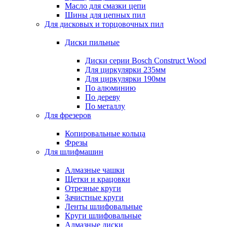
Масло для смазки цепи
Шины для цепных пил
Для дисковых и торцовочных пил
Диски пильные
Диски серии Bosch Construct Wood
Для циркулярки 235мм
Для циркулярки 190мм
По алюминию
По дереву
По металлу
Для фрезеров
Копировальные кольца
Фрезы
Для шлифмашин
Алмазные чашки
Щетки и крацовки
Отрезные круги
Зачистные круги
Ленты шлифовальные
Круги шлифовальные
Алмазные диски