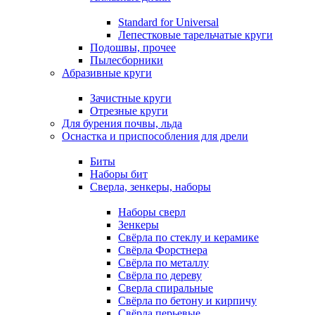
Standard for Universal
Лепестковые тарельчатые круги
Подошвы, прочее
Пылесборники
Абразивные круги
Зачистные круги
Отрезные круги
Для бурения почвы, льда
Оснастка и приспособления для дрели
Биты
Наборы бит
Сверла, зенкеры, наборы
Наборы сверл
Зенкеры
Свёрла по стеклу и керамике
Свёрла Форстнера
Свёрла по металлу
Свёрла по дереву
Сверла спиральные
Свёрла по бетону и кирпичу
Свёрла перьевые