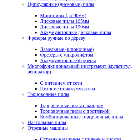
Циркулярные (дисковые) пилы
Минипилы (до 90мм)
Дисковые пилы 165мм
Дисковые пилы 190мм
Аккумуляторные дисковые пилы
Фрезеры ручные по дереву
Ламельные (шпоночные)
Фрезеры с микролифтом
Аккумуляторные фрезеры
Многофункциональный инструмент (мультитул,
реноватор)
С питанием от сети
Питание от аккумулятора
Торцовочные пилы
Торцовочные пилы с лазером
Торцовочные пилы с протяжкой
Комбинированные торцовочные пилы
Настольные пилы
Отрезные машины
Отрезные машины с пильным диском