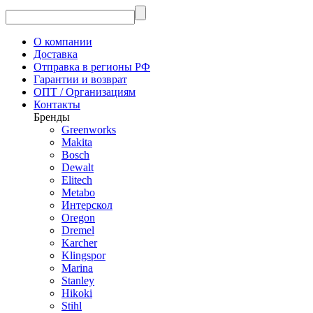
О компании
Доставка
Отправка в регионы РФ
Гарантии и возврат
ОПТ / Организациям
Контакты
Бренды
Greenworks
Makita
Bosch
Dewalt
Elitech
Metabo
Интерскол
Oregon
Dremel
Karcher
Klingspor
Marina
Stanley
Hikoki
Stihl