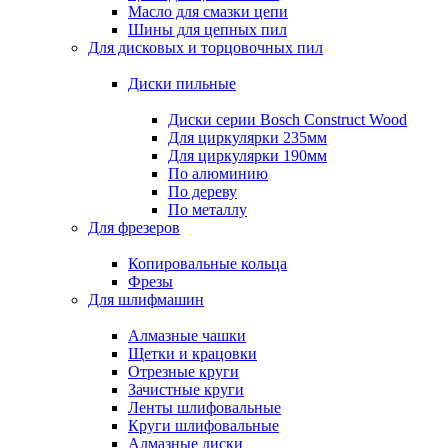
Масло для смазки цепи
Шины для цепных пил
Для дисковых и торцовочных пил
Диски пильные
Диски серии Bosch Construct Wood
Для циркулярки 235мм
Для циркулярки 190мм
По алюминию
По дереву
По металлу
Для фрезеров
Копировальные кольца
Фрезы
Для шлифмашин
Алмазные чашки
Щетки и крацовки
Отрезные круги
Зачистные круги
Ленты шлифовальные
Круги шлифовальные
Алмазные диски