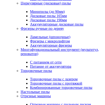
Циркулярные (дисковые) пилы
Минипилы (до 90мм)
Дисковые пилы 165мм
Дисковые пилы 190мм
Аккумуляторные дисковые пилы
Фрезеры ручные по дереву
Ламельные (шпоночные)
Фрезеры с микролифтом
Аккумуляторные фрезеры
Многофункциональный инструмент (мультитул,
реноватор)
С питанием от сети
Питание от аккумулятора
Торцовочные пилы
Торцовочные пилы с лазером
Торцовочные пилы с протяжкой
Комбинированные торцовочные пилы
Настольные пилы
Отрезные машины
Отрезные машины с пильным диском