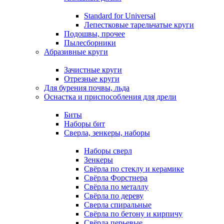
Standard for Universal
Лепестковые тарельчатые круги
Подошвы, прочее
Пылесборники
Абразивные круги
Зачистные круги
Отрезные круги
Для бурения почвы, льда
Оснастка и приспособления для дрели
Биты
Наборы бит
Сверла, зенкеры, наборы
Наборы сверл
Зенкеры
Свёрла по стеклу и керамике
Свёрла Форстнера
Свёрла по металлу
Свёрла по дереву
Сверла спиральные
Свёрла по бетону и кирпичу
Свёрла перьевые