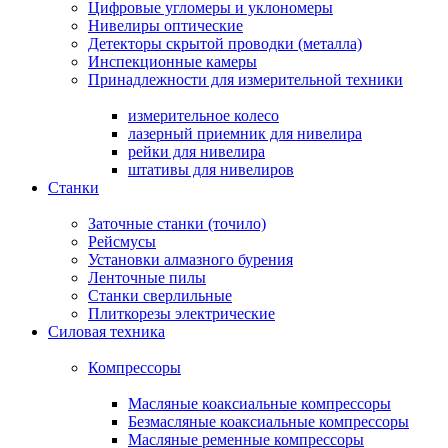
Цифровые угломеры и уклономеры
Нивелиры оптические
Детекторы скрытой проводки (металла)
Инспекционные камеры
Принадлежности для измерительной техники
измерительное колесо
лазерный приемник для нивелира
рейки для нивелира
штативы для нивелиров
Станки
Заточные станки (точило)
Рейсмусы
Установки алмазного бурения
Ленточные пилы
Станки сверлильные
Плиткорезы электрические
Силовая техника
Компрессоры
Масляные коаксиальные компрессоры
Безмасляные коаксиальные компрессоры
Масляные ременные компрессоры