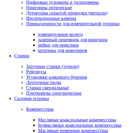
Цифровые угломеры и уклономеры
Нивелиры оптические
Детекторы скрытой проводки (металла)
Инспекционные камеры
Принадлежности для измерительной техники
измерительное колесо
лазерный приемник для нивелира
рейки для нивелира
штативы для нивелиров
Станки
Заточные станки (точило)
Рейсмусы
Установки алмазного бурения
Ленточные пилы
Станки сверлильные
Плиткорезы электрические
Силовая техника
Компрессоры
Масляные коаксиальные компрессоры
Безмасляные коаксиальные компрессоры
Масляные ременные компрессоры