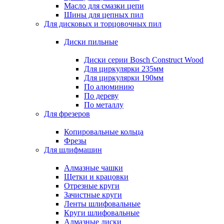
Масло для смазки цепи
Шины для цепных пил
Для дисковых и торцовочных пил
Диски пильные
Диски серии Bosch Construct Wood
Для циркулярки 235мм
Для циркулярки 190мм
По алюминию
По дереву
По металлу
Для фрезеров
Копировальные кольца
Фрезы
Для шлифмашин
Алмазные чашки
Щетки и крацовки
Отрезные круги
Зачистные круги
Ленты шлифовальные
Круги шлифовальные
Алмазные диски