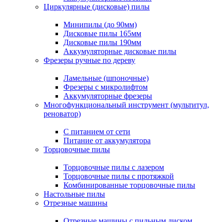
Циркулярные (дисковые) пилы
Минипилы (до 90мм)
Дисковые пилы 165мм
Дисковые пилы 190мм
Аккумуляторные дисковые пилы
Фрезеры ручные по дереву
Ламельные (шпоночные)
Фрезеры с микролифтом
Аккумуляторные фрезеры
Многофункциональный инструмент (мультитул,
реноватор)
С питанием от сети
Питание от аккумулятора
Торцовочные пилы
Торцовочные пилы с лазером
Торцовочные пилы с протяжкой
Комбинированные торцовочные пилы
Настольные пилы
Отрезные машины
Отрезные машины с пильным диском