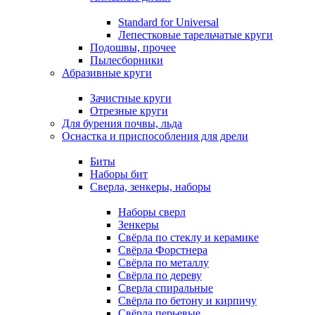
Standard for Universal
Лепестковые тарельчатые круги
Подошвы, прочее
Пылесборники
Абразивные круги
Зачистные круги
Отрезные круги
Для бурения почвы, льда
Оснастка и приспособления для дрели
Биты
Наборы бит
Сверла, зенкеры, наборы
Наборы сверл
Зенкеры
Свёрла по стеклу и керамике
Свёрла Форстнера
Свёрла по металлу
Свёрла по дереву
Сверла спиральные
Свёрла по бетону и кирпичу
Свёрла перьевые