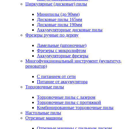
Циркулярные (дисковые) пилы
Минипилы (до 90мм)
Дисковые пилы 165мм
Дисковые пилы 190мм
Аккумуляторные дисковые пилы
Фрезеры ручные по дереву
Ламельные (шпоночные)
Фрезеры с микролифтом
Аккумуляторные фрезеры
Многофункциональный инструмент (мультитул,
реноватор)
С питанием от сети
Питание от аккумулятора
Торцовочные пилы
Торцовочные пилы с лазером
Торцовочные пилы с протяжкой
Комбинированные торцовочные пилы
Настольные пилы
Отрезные машины
Отрезные машины с пильным диском