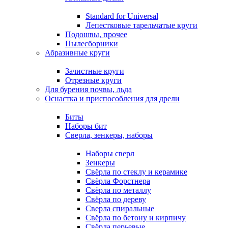
Standard for Universal
Лепестковые тарельчатые круги
Подошвы, прочее
Пылесборники
Абразивные круги
Зачистные круги
Отрезные круги
Для бурения почвы, льда
Оснастка и приспособления для дрели
Биты
Наборы бит
Сверла, зенкеры, наборы
Наборы сверл
Зенкеры
Свёрла по стеклу и керамике
Свёрла Форстнера
Свёрла по металлу
Свёрла по дереву
Сверла спиральные
Свёрла по бетону и кирпичу
Свёрла перьевые