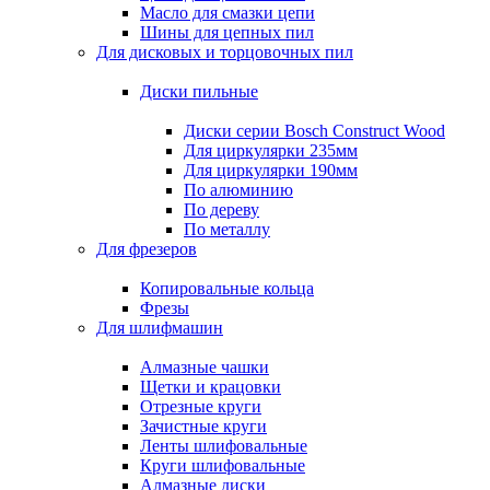
Масло для смазки цепи
Шины для цепных пил
Для дисковых и торцовочных пил
Диски пильные
Диски серии Bosch Construct Wood
Для циркулярки 235мм
Для циркулярки 190мм
По алюминию
По дереву
По металлу
Для фрезеров
Копировальные кольца
Фрезы
Для шлифмашин
Алмазные чашки
Щетки и крацовки
Отрезные круги
Зачистные круги
Ленты шлифовальные
Круги шлифовальные
Алмазные диски