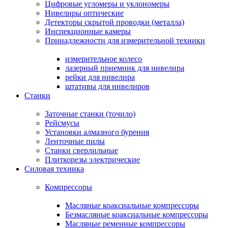
Цифровые угломеры и уклономеры
Нивелиры оптические
Детекторы скрытой проводки (металла)
Инспекционные камеры
Принадлежности для измерительной техники
измерительное колесо
лазерный приемник для нивелира
рейки для нивелира
штативы для нивелиров
Станки
Заточные станки (точило)
Рейсмусы
Установки алмазного бурения
Ленточные пилы
Станки сверлильные
Плиткорезы электрические
Силовая техника
Компрессоры
Масляные коаксиальные компрессоры
Безмасляные коаксиальные компрессоры
Масляные ременные компрессоры