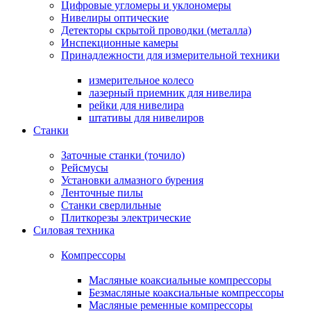
Цифровые угломеры и уклономеры
Нивелиры оптические
Детекторы скрытой проводки (металла)
Инспекционные камеры
Принадлежности для измерительной техники
измерительное колесо
лазерный приемник для нивелира
рейки для нивелира
штативы для нивелиров
Станки
Заточные станки (точило)
Рейсмусы
Установки алмазного бурения
Ленточные пилы
Станки сверлильные
Плиткорезы электрические
Силовая техника
Компрессоры
Масляные коаксиальные компрессоры
Безмасляные коаксиальные компрессоры
Масляные ременные компрессоры