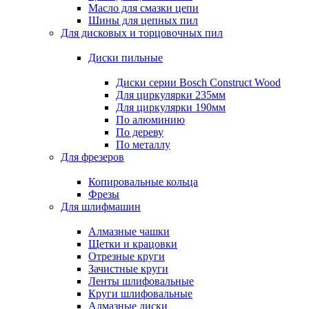
Масло для смазки цепи
Шины для цепных пил
Для дисковых и торцовочных пил
Диски пильные
Диски серии Bosch Construct Wood
Для циркулярки 235мм
Для циркулярки 190мм
По алюминию
По дереву
По металлу
Для фрезеров
Копировальные кольца
Фрезы
Для шлифмашин
Алмазные чашки
Щетки и крацовки
Отрезные круги
Зачистные круги
Ленты шлифовальные
Круги шлифовальные
Алмазные диски