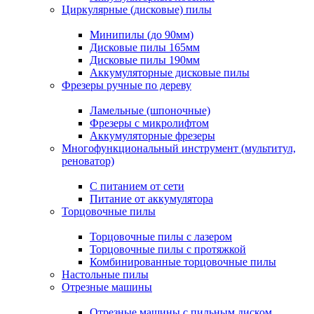
Циркулярные (дисковые) пилы
Минипилы (до 90мм)
Дисковые пилы 165мм
Дисковые пилы 190мм
Аккумуляторные дисковые пилы
Фрезеры ручные по дереву
Ламельные (шпоночные)
Фрезеры с микролифтом
Аккумуляторные фрезеры
Многофункциональный инструмент (мультитул,
реноватор)
С питанием от сети
Питание от аккумулятора
Торцовочные пилы
Торцовочные пилы с лазером
Торцовочные пилы с протяжкой
Комбинированные торцовочные пилы
Настольные пилы
Отрезные машины
Отрезные машины с пильным диском