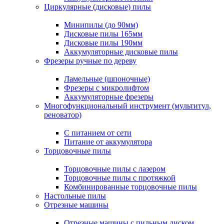
Циркулярные (дисковые) пилы
Минипилы (до 90мм)
Дисковые пилы 165мм
Дисковые пилы 190мм
Аккумуляторные дисковые пилы
Фрезеры ручные по дереву
Ламельные (шпоночные)
Фрезеры с микролифтом
Аккумуляторные фрезеры
Многофункциональный инструмент (мультитул,
реноватор)
С питанием от сети
Питание от аккумулятора
Торцовочные пилы
Торцовочные пилы с лазером
Торцовочные пилы с протяжкой
Комбинированные торцовочные пилы
Настольные пилы
Отрезные машины
Отрезные машины с пильным диском