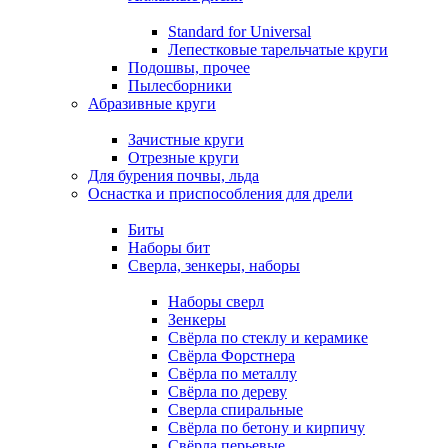
Standard for Universal
Лепестковые тарельчатые круги
Подошвы, прочее
Пылесборники
Абразивные круги
Зачистные круги
Отрезные круги
Для бурения почвы, льда
Оснастка и приспособления для дрели
Биты
Наборы бит
Сверла, зенкеры, наборы
Наборы сверл
Зенкеры
Свёрла по стеклу и керамике
Свёрла Форстнера
Свёрла по металлу
Свёрла по дереву
Сверла спиральные
Свёрла по бетону и кирпичу
Свёрла перьевые