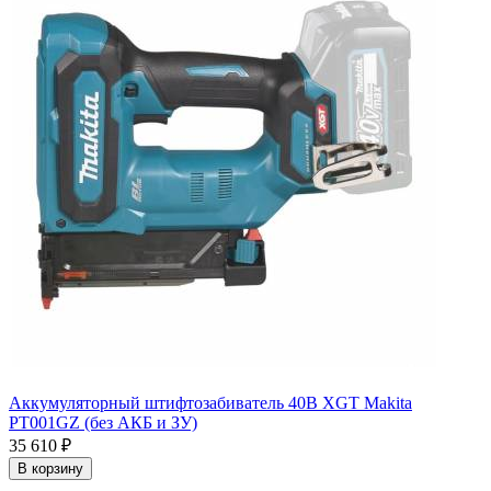
Аккумуляторный штифтозабиватель 40В XGT Makita
PT001GZ (без АКБ и ЗУ)
35 610
₽
В корзину