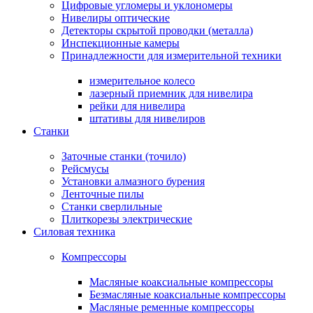
Цифровые угломеры и уклономеры
Нивелиры оптические
Детекторы скрытой проводки (металла)
Инспекционные камеры
Принадлежности для измерительной техники
измерительное колесо
лазерный приемник для нивелира
рейки для нивелира
штативы для нивелиров
Станки
Заточные станки (точило)
Рейсмусы
Установки алмазного бурения
Ленточные пилы
Станки сверлильные
Плиткорезы электрические
Силовая техника
Компрессоры
Масляные коаксиальные компрессоры
Безмасляные коаксиальные компрессоры
Масляные ременные компрессоры