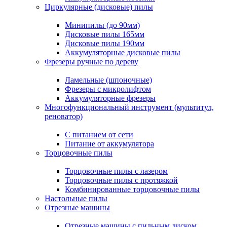
Циркулярные (дисковые) пилы
Минипилы (до 90мм)
Дисковые пилы 165мм
Дисковые пилы 190мм
Аккумуляторные дисковые пилы
Фрезеры ручные по дереву
Ламельные (шпоночные)
Фрезеры с микролифтом
Аккумуляторные фрезеры
Многофункциональный инструмент (мультитул,
реноватор)
С питанием от сети
Питание от аккумулятора
Торцовочные пилы
Торцовочные пилы с лазером
Торцовочные пилы с протяжкой
Комбинированные торцовочные пилы
Настольные пилы
Отрезные машины
Отрезные машины с пильным диском