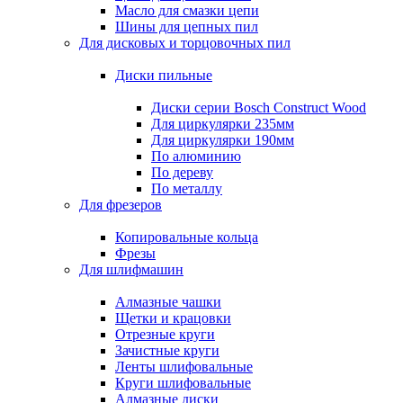
Масло для смазки цепи
Шины для цепных пил
Для дисковых и торцовочных пил
Диски пильные
Диски серии Bosch Construct Wood
Для циркулярки 235мм
Для циркулярки 190мм
По алюминию
По дереву
По металлу
Для фрезеров
Копировальные кольца
Фрезы
Для шлифмашин
Алмазные чашки
Щетки и крацовки
Отрезные круги
Зачистные круги
Ленты шлифовальные
Круги шлифовальные
Алмазные диски