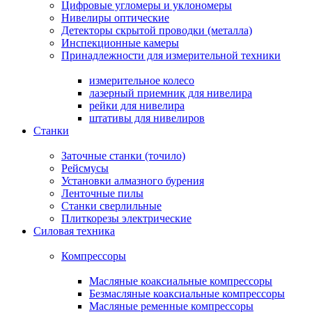
Цифровые угломеры и уклономеры
Нивелиры оптические
Детекторы скрытой проводки (металла)
Инспекционные камеры
Принадлежности для измерительной техники
измерительное колесо
лазерный приемник для нивелира
рейки для нивелира
штативы для нивелиров
Станки
Заточные станки (точило)
Рейсмусы
Установки алмазного бурения
Ленточные пилы
Станки сверлильные
Плиткорезы электрические
Силовая техника
Компрессоры
Масляные коаксиальные компрессоры
Безмасляные коаксиальные компрессоры
Масляные ременные компрессоры