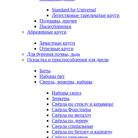
Standard for Universal
Лепестковые тарельчатые круги
Подошвы, прочее
Пылесборники
Абразивные круги
Зачистные круги
Отрезные круги
Для бурения почвы, льда
Оснастка и приспособления для дрели
Биты
Наборы бит
Сверла, зенкеры, наборы
Наборы сверл
Зенкеры
Свёрла по стеклу и керамике
Свёрла Форстнера
Свёрла по металлу
Свёрла по дереву
Сверла спиральные
Свёрла по бетону и кирпичу
Свёрла перьевые