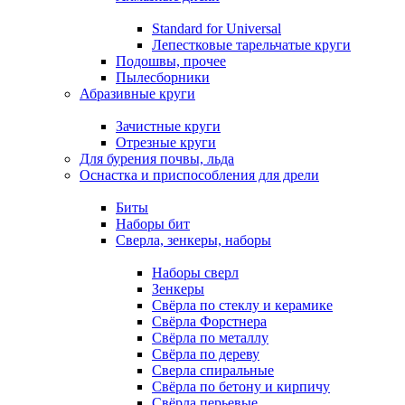
Standard for Universal
Лепестковые тарельчатые круги
Подошвы, прочее
Пылесборники
Абразивные круги
Зачистные круги
Отрезные круги
Для бурения почвы, льда
Оснастка и приспособления для дрели
Биты
Наборы бит
Сверла, зенкеры, наборы
Наборы сверл
Зенкеры
Свёрла по стеклу и керамике
Свёрла Форстнера
Свёрла по металлу
Свёрла по дереву
Сверла спиральные
Свёрла по бетону и кирпичу
Свёрла перьевые