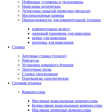
Цифровые угломеры и уклономеры
Нивелиры оптические
Детекторы скрытой проводки (металла)
Инспекционные камеры
Принадлежности для измерительной техники
измерительное колесо
лазерный приемник для нивелира
рейки для нивелира
штативы для нивелиров
Станки
Заточные станки (точило)
Рейсмусы
Установки алмазного бурения
Ленточные пилы
Станки сверлильные
Плиткорезы электрические
Силовая техника
Компрессоры
Масляные коаксиальные компрессоры
Безмасляные коаксиальные компрессоры
Масляные ременные компрессоры