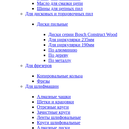
Масло для смазки цепи
Шины для цепных пил
Для дисковых и торцовочных пил
Диски пильные
Диски серии Bosch Construct Wood
Для циркулярки 235мм
Для циркулярки 190мм
По алюминию
По дереву
По металлу
Для фрезеров
Копировальные кольца
Фрезы
Для шлифмашин
Алмазные чашки
Щетки и крацовки
Отрезные круги
Зачистные круги
Ленты шлифовальные
Круги шлифовальные
Алмазные диски