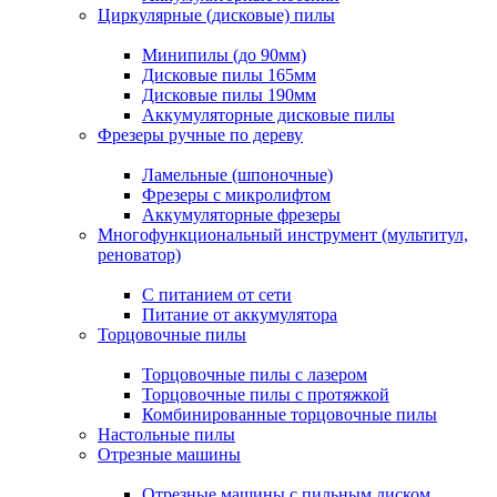
Циркулярные (дисковые) пилы
Минипилы (до 90мм)
Дисковые пилы 165мм
Дисковые пилы 190мм
Аккумуляторные дисковые пилы
Фрезеры ручные по дереву
Ламельные (шпоночные)
Фрезеры с микролифтом
Аккумуляторные фрезеры
Многофункциональный инструмент (мультитул,
реноватор)
С питанием от сети
Питание от аккумулятора
Торцовочные пилы
Торцовочные пилы с лазером
Торцовочные пилы с протяжкой
Комбинированные торцовочные пилы
Настольные пилы
Отрезные машины
Отрезные машины с пильным диском