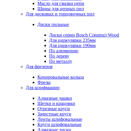
Масло для смазки цепи
Шины для цепных пил
Для дисковых и торцовочных пил
Диски пильные
Диски серии Bosch Construct Wood
Для циркулярки 235мм
Для циркулярки 190мм
По алюминию
По дереву
По металлу
Для фрезеров
Копировальные кольца
Фрезы
Для шлифмашин
Алмазные чашки
Щетки и крацовки
Отрезные круги
Зачистные круги
Ленты шлифовальные
Круги шлифовальные
Алмазные диски