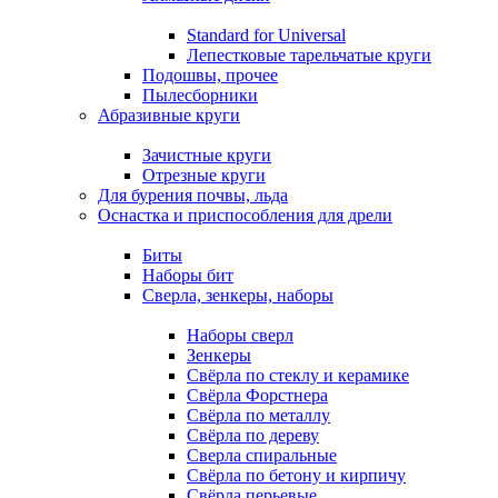
Standard for Universal
Лепестковые тарельчатые круги
Подошвы, прочее
Пылесборники
Абразивные круги
Зачистные круги
Отрезные круги
Для бурения почвы, льда
Оснастка и приспособления для дрели
Биты
Наборы бит
Сверла, зенкеры, наборы
Наборы сверл
Зенкеры
Свёрла по стеклу и керамике
Свёрла Форстнера
Свёрла по металлу
Свёрла по дереву
Сверла спиральные
Свёрла по бетону и кирпичу
Свёрла перьевые