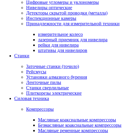
Цифровые угломеры и уклономеры
Нивелиры оптические
Детекторы скрытой проводки (металла)
Инспекционные камеры
Принадлежности для измерительной техники
измерительное колесо
лазерный приемник для нивелира
рейки для нивелира
штативы для нивелиров
Станки
Заточные станки (точило)
Рейсмусы
Установки алмазного бурения
Ленточные пилы
Станки сверлильные
Плиткорезы электрические
Силовая техника
Компрессоры
Масляные коаксиальные компрессоры
Безмасляные коаксиальные компрессоры
Масляные ременные компрессоры