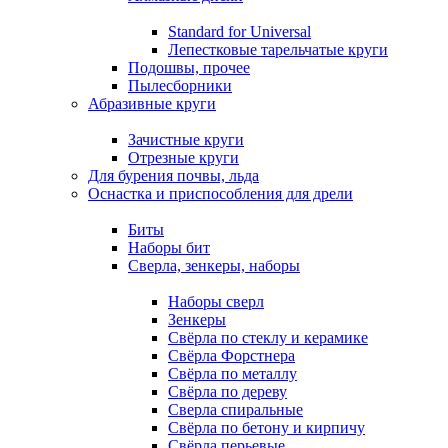
Standard for Universal
Лепестковые тарельчатые круги
Подошвы, прочее
Пылесборники
Абразивные круги
Зачистные круги
Отрезные круги
Для бурения почвы, льда
Оснастка и приспособления для дрели
Биты
Наборы бит
Сверла, зенкеры, наборы
Наборы сверл
Зенкеры
Свёрла по стеклу и керамике
Свёрла Форстнера
Свёрла по металлу
Свёрла по дереву
Сверла спиральные
Свёрла по бетону и кирпичу
Свёрла перьевые