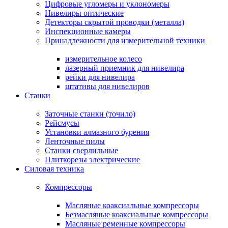
Цифровые угломеры и уклономеры
Нивелиры оптические
Детекторы скрытой проводки (металла)
Инспекционные камеры
Принадлежности для измерительной техники
измерительное колесо
лазерный приемник для нивелира
рейки для нивелира
штативы для нивелиров
Станки
Заточные станки (точило)
Рейсмусы
Установки алмазного бурения
Ленточные пилы
Станки сверлильные
Плиткорезы электрические
Силовая техника
Компрессоры
Масляные коаксиальные компрессоры
Безмасляные коаксиальные компрессоры
Масляные ременные компрессоры