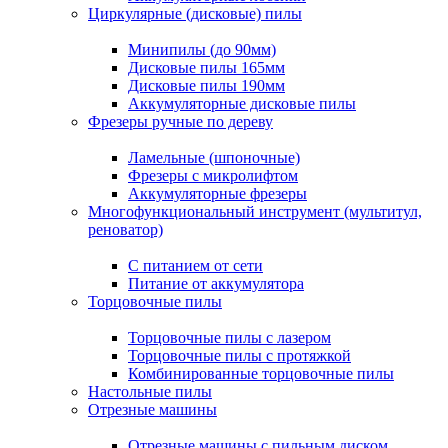
Циркулярные (дисковые) пилы
Минипилы (до 90мм)
Дисковые пилы 165мм
Дисковые пилы 190мм
Аккумуляторные дисковые пилы
Фрезеры ручные по дереву
Ламельные (шпоночные)
Фрезеры с микролифтом
Аккумуляторные фрезеры
Многофункциональный инструмент (мультитул,
реноватор)
С питанием от сети
Питание от аккумулятора
Торцовочные пилы
Торцовочные пилы с лазером
Торцовочные пилы с протяжкой
Комбинированные торцовочные пилы
Настольные пилы
Отрезные машины
Отрезные машины с пильным диском