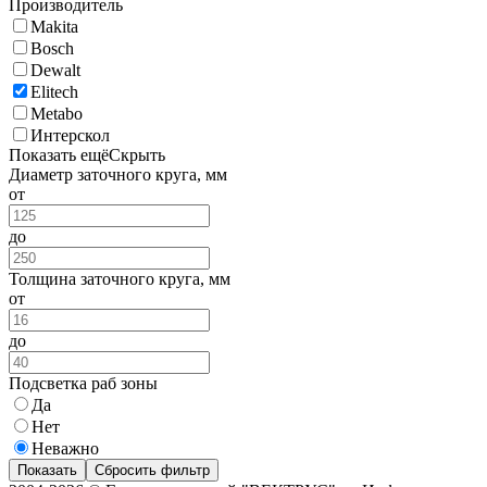
Производитель
Makita
Bosch
Dewalt
Elitech
Metabo
Интерскол
Показать ещё
Скрыть
Диаметр заточного круга, мм
от
до
Толщина заточного круга, мм
от
до
Подсветка раб зоны
Да
Нет
Неважно
Показать
Сбросить фильтр