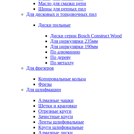
Масло для смазки цепи
Шины для цепных пил
Для дисковых и торцовочных пил
Диски пильные
Диски серии Bosch Construct Wood
Для циркулярки 235мм
Для циркулярки 190мм
По алюминию
По дереву
По металлу
Для фрезеров
Копировальные кольца
Фрезы
Для шлифмашин
Алмазные чашки
Щетки и крацовки
Отрезные круги
Зачистные круги
Ленты шлифовальные
Круги шлифовальные
Алмазные диски