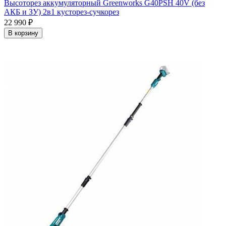
Высоторез аккумуляторный Greenworks G40PSH 40V (без
АКБ и ЗУ) 2в1 кусторез-сучкорез
22 990
₽
В корзину