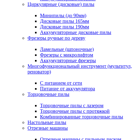
Циркулярные (дисковые) пилы
Минипилы (до 90мм)
Дисковые пилы 165мм
Дисковые пилы 190мм
Аккумуляторные дисковые пилы
Фрезеры ручные по дереву
Ламельные (шпоночные)
Фрезеры с микролифтом
Аккумуляторные фрезеры
Многофункциональный инструмент (мультитул,
реноватор)
С питанием от сети
Питание от аккумулятора
Торцовочные пилы
Торцовочные пилы с лазером
Торцовочные пилы с протяжкой
Комбинированные торцовочные пилы
Настольные пилы
Отрезные машины
Отрезные машины с пильным диском