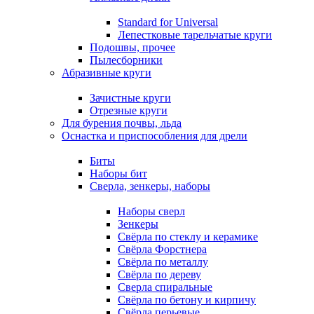
Standard for Universal
Лепестковые тарельчатые круги
Подошвы, прочее
Пылесборники
Абразивные круги
Зачистные круги
Отрезные круги
Для бурения почвы, льда
Оснастка и приспособления для дрели
Биты
Наборы бит
Сверла, зенкеры, наборы
Наборы сверл
Зенкеры
Свёрла по стеклу и керамике
Свёрла Форстнера
Свёрла по металлу
Свёрла по дереву
Сверла спиральные
Свёрла по бетону и кирпичу
Свёрла перьевые