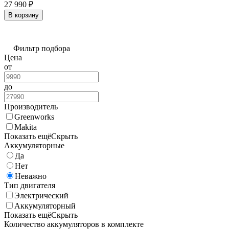
27 990
₽
В корзину
Фильтр подбора
Цена
от
до
Производитель
Greenworks
Makita
Показать ещё
Скрыть
Аккумуляторные
Да
Нет
Неважно
Тип двигателя
Электрический
Аккумуляторный
Показать ещё
Скрыть
Количество аккумуляторов в комплекте