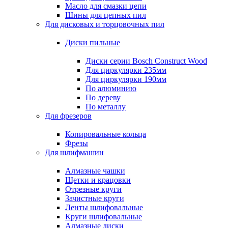
Масло для смазки цепи
Шины для цепных пил
Для дисковых и торцовочных пил
Диски пильные
Диски серии Bosch Construct Wood
Для циркулярки 235мм
Для циркулярки 190мм
По алюминию
По дереву
По металлу
Для фрезеров
Копировальные кольца
Фрезы
Для шлифмашин
Алмазные чашки
Щетки и крацовки
Отрезные круги
Зачистные круги
Ленты шлифовальные
Круги шлифовальные
Алмазные диски