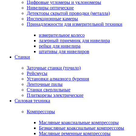
Цифровые угломеры и уклономеры
Нивелиры оптические
Детекторы скрытой проводки (металла)
Инспекционные камеры
Принадлежности для измерительной техники
измерительное колесо
лазерный приемник для нивелира
рейки для нивелира
штативы для нивелиров
Станки
Заточные станки (точило)
Рейсмусы
Установки алмазного бурения
Ленточные пилы
Станки сверлильные
Плиткорезы электрические
Силовая техника
Компрессоры
Масляные коаксиальные компрессоры
Безмасляные коаксиальные компрессоры
Масляные ременные компрессоры