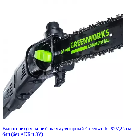
Высоторез (сучкорез) аккумуляторный Greenworks 82V,25 см,
б/щ (без АКБ и ЗУ)