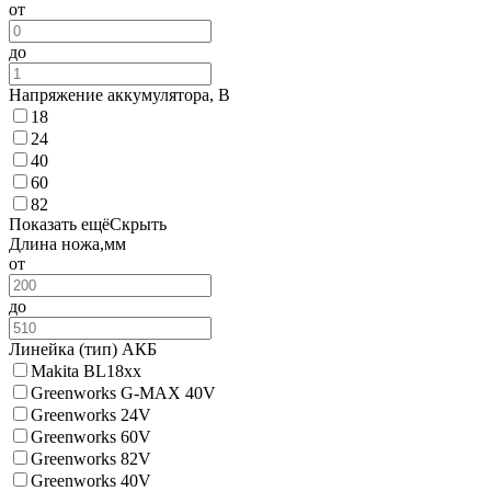
от
до
Напряжение аккумулятора, В
18
24
40
60
82
Показать ещё
Скрыть
Длина ножа,мм
от
до
Линейка (тип) АКБ
Makita BL18xx
Greenworks G-MAX 40V
Greenworks 24V
Greenworks 60V
Greenworks 82V
Greenworks 40V