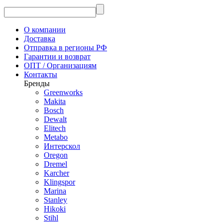
О компании
Доставка
Отправка в регионы РФ
Гарантии и возврат
ОПТ / Организациям
Контакты
Бренды
Greenworks
Makita
Bosch
Dewalt
Elitech
Metabo
Интерскол
Oregon
Dremel
Karcher
Klingspor
Marina
Stanley
Hikoki
Stihl