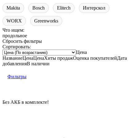
Makita
Bosch
Elitech
Интерскол
WORX
Greenworks
Что ищем:
продольное
Сбросить фильтры
Сортировать:
Цена
Название
Цена
Цена
Хиты продаж
Оценка
покупателей
Дата
добавления
В наличии
Фильтры
Без АКБ в комплекте!