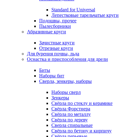
Standard for Universal
Лепестковые тарельчатые круги
Подошвы, прочее
Пылесборники
Абразивные круги
Зачистные круги
Отрезные круги
Для бурения почвы, льда
Оснастка и приспособления для дрели
Биты
Наборы бит
Сверла, зенкеры, наборы
Наборы сверл
Зенкеры
Свёрла по стеклу и керамике
Свёрла Форстнера
Свёрла по металлу
Свёрла по дереву
Сверла спиральные
Свёрла по бетону и кирпичу
Свёрла перьевые