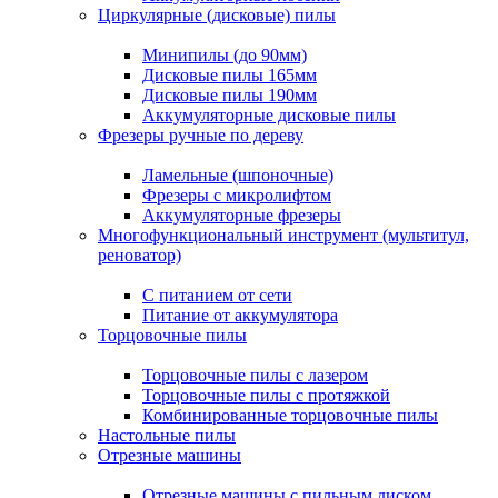
Циркулярные (дисковые) пилы
Минипилы (до 90мм)
Дисковые пилы 165мм
Дисковые пилы 190мм
Аккумуляторные дисковые пилы
Фрезеры ручные по дереву
Ламельные (шпоночные)
Фрезеры с микролифтом
Аккумуляторные фрезеры
Многофункциональный инструмент (мультитул,
реноватор)
С питанием от сети
Питание от аккумулятора
Торцовочные пилы
Торцовочные пилы с лазером
Торцовочные пилы с протяжкой
Комбинированные торцовочные пилы
Настольные пилы
Отрезные машины
Отрезные машины с пильным диском