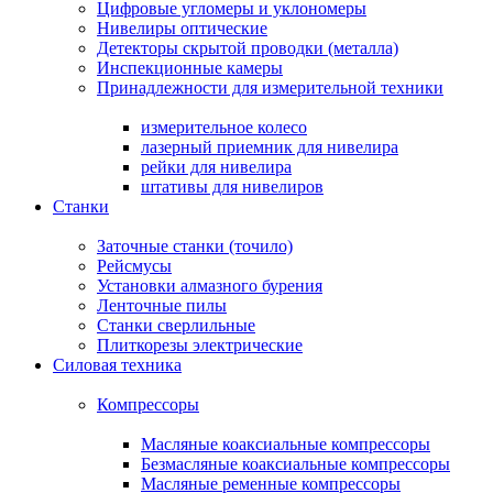
Цифровые угломеры и уклономеры
Нивелиры оптические
Детекторы скрытой проводки (металла)
Инспекционные камеры
Принадлежности для измерительной техники
измерительное колесо
лазерный приемник для нивелира
рейки для нивелира
штативы для нивелиров
Станки
Заточные станки (точило)
Рейсмусы
Установки алмазного бурения
Ленточные пилы
Станки сверлильные
Плиткорезы электрические
Силовая техника
Компрессоры
Масляные коаксиальные компрессоры
Безмасляные коаксиальные компрессоры
Масляные ременные компрессоры