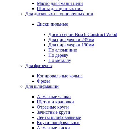
Масло для смазки цепи
Шины для цепных пил
Для дисковых и торцовочных пил
Диски пильные
Диски серии Bosch Construct Wood
Для циркулярки 235мм
Для циркулярки 190мм
По алюминию
По дереву
По металлу
Для фрезеров
Копировальные кольца
Фрезы
Для шлифмашин
Алмазные чашки
Щетки и крацовки
Отрезные круги
Зачистные круги
Ленты шлифовальные
Круги шлифовальные
Алмазные диски