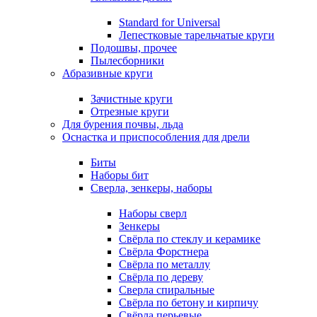
Standard for Universal
Лепестковые тарельчатые круги
Подошвы, прочее
Пылесборники
Абразивные круги
Зачистные круги
Отрезные круги
Для бурения почвы, льда
Оснастка и приспособления для дрели
Биты
Наборы бит
Сверла, зенкеры, наборы
Наборы сверл
Зенкеры
Свёрла по стеклу и керамике
Свёрла Форстнера
Свёрла по металлу
Свёрла по дереву
Сверла спиральные
Свёрла по бетону и кирпичу
Свёрла перьевые