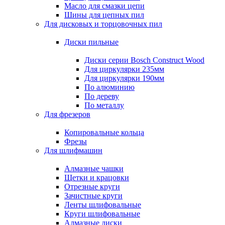
Масло для смазки цепи
Шины для цепных пил
Для дисковых и торцовочных пил
Диски пильные
Диски серии Bosch Construct Wood
Для циркулярки 235мм
Для циркулярки 190мм
По алюминию
По дереву
По металлу
Для фрезеров
Копировальные кольца
Фрезы
Для шлифмашин
Алмазные чашки
Щетки и крацовки
Отрезные круги
Зачистные круги
Ленты шлифовальные
Круги шлифовальные
Алмазные диски