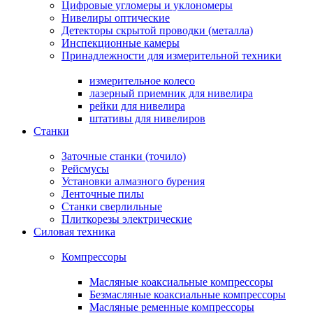
Цифровые угломеры и уклономеры
Нивелиры оптические
Детекторы скрытой проводки (металла)
Инспекционные камеры
Принадлежности для измерительной техники
измерительное колесо
лазерный приемник для нивелира
рейки для нивелира
штативы для нивелиров
Станки
Заточные станки (точило)
Рейсмусы
Установки алмазного бурения
Ленточные пилы
Станки сверлильные
Плиткорезы электрические
Силовая техника
Компрессоры
Масляные коаксиальные компрессоры
Безмасляные коаксиальные компрессоры
Масляные ременные компрессоры