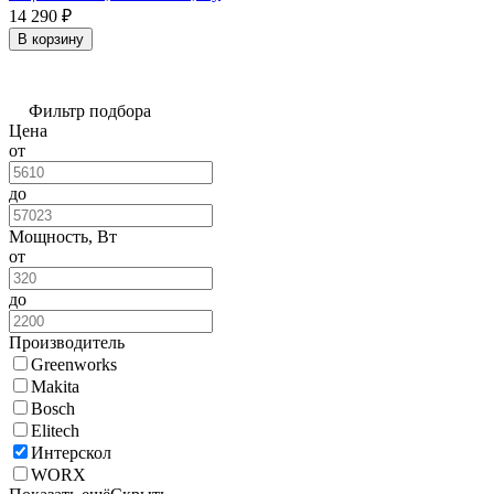
14 290
₽
В корзину
Фильтр подбора
Цена
от
до
Мощность, Вт
от
до
Производитель
Greenworks
Makita
Bosch
Elitech
Интерскол
WORX