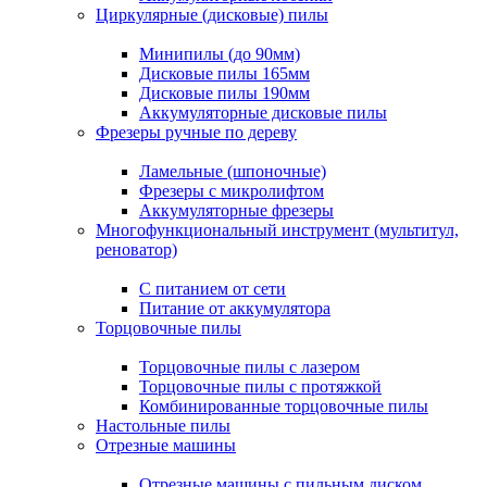
Циркулярные (дисковые) пилы
Минипилы (до 90мм)
Дисковые пилы 165мм
Дисковые пилы 190мм
Аккумуляторные дисковые пилы
Фрезеры ручные по дереву
Ламельные (шпоночные)
Фрезеры с микролифтом
Аккумуляторные фрезеры
Многофункциональный инструмент (мультитул,
реноватор)
С питанием от сети
Питание от аккумулятора
Торцовочные пилы
Торцовочные пилы с лазером
Торцовочные пилы с протяжкой
Комбинированные торцовочные пилы
Настольные пилы
Отрезные машины
Отрезные машины с пильным диском