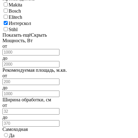
Makita
Bosch
Elitech
Интерскол
Stihl
Показать ещё
Скрыть
Мощность, Вт
от
до
Рекомендуемая площадь, м.кв.
от
до
Ширина обработки, см
от
до
Самоходная
Да