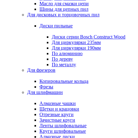
Масло для смазки цепи
Шины для цепных пил
Для дисковых и торцовочных пил
Диски пильные
Диски серии Bosch Construct Wood
Для циркулярки 235мм
Для циркулярки 190мм
По алюминию
По дереву
По металлу
Для фрезеров
Копировальные кольца
Фрезы
Для шлифмашин
Алмазные чашки
Щетки и крацовки
Отрезные круги
Зачистные круги
Ленты шлифовальные
Круги шлифовальные
Алмазные диски