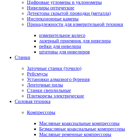
Цифровые угломеры и уклономеры
Нивелиры оптические
Детекторы скрытой проводки (металла)
Инспекционные камеры
Принадлежности для измерительной техники
измерительное колесо
лазерный приемник для нивелира
рейки для нивелира
штативы для нивелиров
Станки
Заточные станки (точило)
Рейсмусы
Установки алмазного бурения
Ленточные пилы
Станки сверлильные
Плиткорезы электрические
Силовая техника
Компрессоры
Масляные коаксиальные компрессоры
Безмасляные коаксиальные компрессоры
Масляные ременные компрессоры