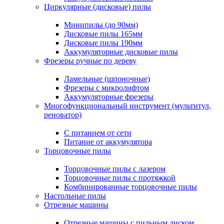
Циркулярные (дисковые) пилы
Минипилы (до 90мм)
Дисковые пилы 165мм
Дисковые пилы 190мм
Аккумуляторные дисковые пилы
Фрезеры ручные по дереву
Ламельные (шпоночные)
Фрезеры с микролифтом
Аккумуляторные фрезеры
Многофункциональный инструмент (мультитул,
реноватор)
С питанием от сети
Питание от аккумулятора
Торцовочные пилы
Торцовочные пилы с лазером
Торцовочные пилы с протяжкой
Комбинированные торцовочные пилы
Настольные пилы
Отрезные машины
Отрезные машины с пильным диском