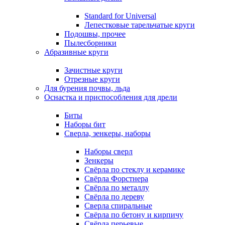
Standard for Universal
Лепестковые тарельчатые круги
Подошвы, прочее
Пылесборники
Абразивные круги
Зачистные круги
Отрезные круги
Для бурения почвы, льда
Оснастка и приспособления для дрели
Биты
Наборы бит
Сверла, зенкеры, наборы
Наборы сверл
Зенкеры
Свёрла по стеклу и керамике
Свёрла Форстнера
Свёрла по металлу
Свёрла по дереву
Сверла спиральные
Свёрла по бетону и кирпичу
Свёрла перьевые