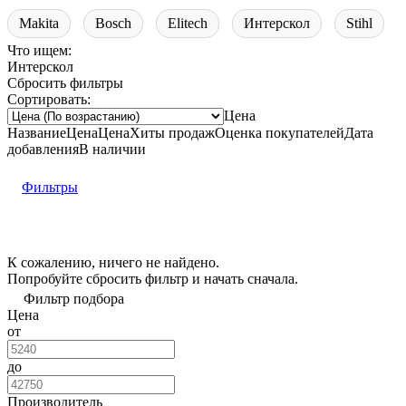
Makita
Bosch
Elitech
Интерскол
Stihl
Что ищем:
Интерскол
Сбросить фильтры
Сортировать:
Цена
Название
Цена
Цена
Хиты продаж
Оценка
покупателей
Дата
добавления
В наличии
Фильтры
К сожалению, ничего не найдено.
Попробуйте
сбросить фильтр
и начать сначала.
Фильтр подбора
Цена
от
до
Производитель