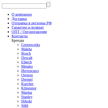
О компании
Доставка
Отправка в регионы РФ
Гарантии и возврат
ОПТ / Организациям
Контакты
Бренды
Greenworks
Makita
Bosch
Dewalt
Elitech
Metabo
Интерскол
Oregon
Dremel
Karcher
Klingspor
Marina
Stanley
Hikoki
Stihl