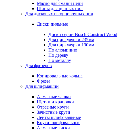
Масло для смазки цепи
Шины для цепных пил
Для дисковых и торцовочных пил
Диски пильные
Диски серии Bosch Construct Wood
Для циркулярки 235мм
Для циркулярки 190мм
По алюминию
По дереву
По металлу
Для фрезеров
Копировальные кольца
Фрезы
Для шлифмашин
Алмазные чашки
Щетки и крацовки
Отрезные круги
Зачистные круги
Ленты шлифовальные
Круги шлифовальные
Алмазные диски