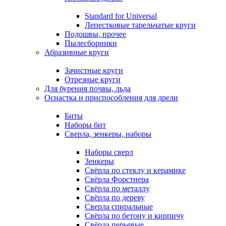
Standard for Universal
Лепестковые тарельчатые круги
Подошвы, прочее
Пылесборники
Абразивные круги
Зачистные круги
Отрезные круги
Для бурения почвы, льда
Оснастка и приспособления для дрели
Биты
Наборы бит
Сверла, зенкеры, наборы
Наборы сверл
Зенкеры
Свёрла по стеклу и керамике
Свёрла Форстнера
Свёрла по металлу
Свёрла по дереву
Сверла спиральные
Свёрла по бетону и кирпичу
Свёрла перьевые