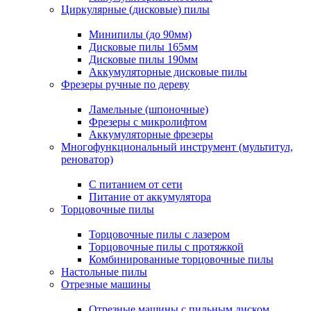
Циркулярные (дисковые) пилы
Минипилы (до 90мм)
Дисковые пилы 165мм
Дисковые пилы 190мм
Аккумуляторные дисковые пилы
Фрезеры ручные по дереву
Ламельные (шпоночные)
Фрезеры с микролифтом
Аккумуляторные фрезеры
Многофункциональный инструмент (мультитул,
реноватор)
С питанием от сети
Питание от аккумулятора
Торцовочные пилы
Торцовочные пилы с лазером
Торцовочные пилы с протяжкой
Комбинированные торцовочные пилы
Настольные пилы
Отрезные машины
Отрезные машины с пильным диском