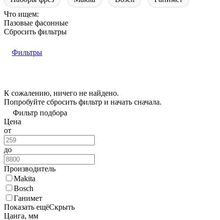
Что ищем:
Пазовые фасонные
Сбросить фильтры
Фильтры
К сожалению, ничего не найдено.
Попробуйте
сбросить фильтр
и начать сначала.
Фильтр подбора
Цена
от
до
Производитель
Makita
Bosch
Ганимет
Показать ещё
Скрыть
Цанга, мм