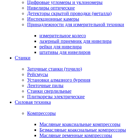
Цифровые угломеры и уклономеры
Нивелиры оптические
Детекторы скрытой проводки (металла)
Инспекционные камеры
Принадлежности для измерительной техники
измерительное колесо
лазерный приемник для нивелира
рейки для нивелира
штативы для нивелиров
Станки
Заточные станки (точило)
Рейсмусы
Установки алмазного бурения
Ленточные пилы
Станки сверлильные
Плиткорезы электрические
Силовая техника
Компрессоры
Масляные коаксиальные компрессоры
Безмасляные коаксиальные компрессоры
Масляные ременные компрессоры