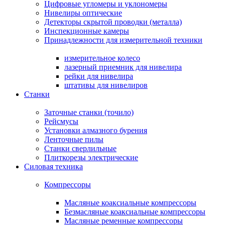
Цифровые угломеры и уклономеры
Нивелиры оптические
Детекторы скрытой проводки (металла)
Инспекционные камеры
Принадлежности для измерительной техники
измерительное колесо
лазерный приемник для нивелира
рейки для нивелира
штативы для нивелиров
Станки
Заточные станки (точило)
Рейсмусы
Установки алмазного бурения
Ленточные пилы
Станки сверлильные
Плиткорезы электрические
Силовая техника
Компрессоры
Масляные коаксиальные компрессоры
Безмасляные коаксиальные компрессоры
Масляные ременные компрессоры