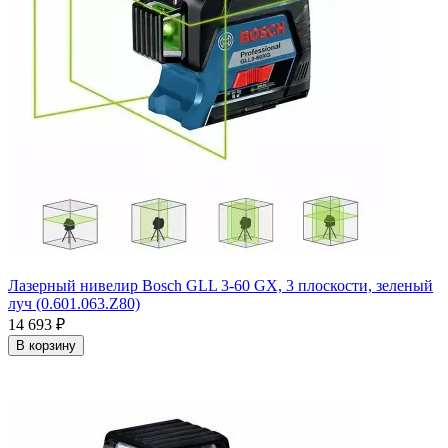
Лазерный нивелир Bosch GLL 3-60 GX, 3 плоскости, зеленый
луч (0.601.063.Z80)
14 693
₽
В корзину