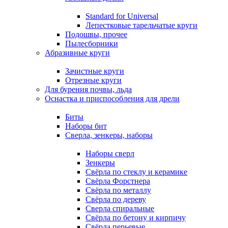
Standard for Universal
Лепестковые тарельчатые круги
Подошвы, прочее
Пылесборники
Абразивные круги
Зачистные круги
Отрезные круги
Для бурения почвы, льда
Оснастка и приспособления для дрели
Биты
Наборы бит
Сверла, зенкеры, наборы
Наборы сверл
Зенкеры
Свёрла по стеклу и керамике
Свёрла Форстнера
Свёрла по металлу
Свёрла по дереву
Сверла спиральные
Свёрла по бетону и кирпичу
Свёрла перьевые