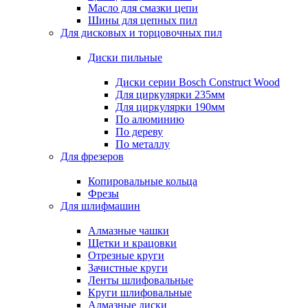
Масло для смазки цепи
Шины для цепных пил
Для дисковых и торцовочных пил
Диски пильные
Диски серии Bosch Construct Wood
Для циркулярки 235мм
Для циркулярки 190мм
По алюминию
По дереву
По металлу
Для фрезеров
Копировальные кольца
Фрезы
Для шлифмашин
Алмазные чашки
Щетки и крацовки
Отрезные круги
Зачистные круги
Ленты шлифовальные
Круги шлифовальные
Алмазные диски