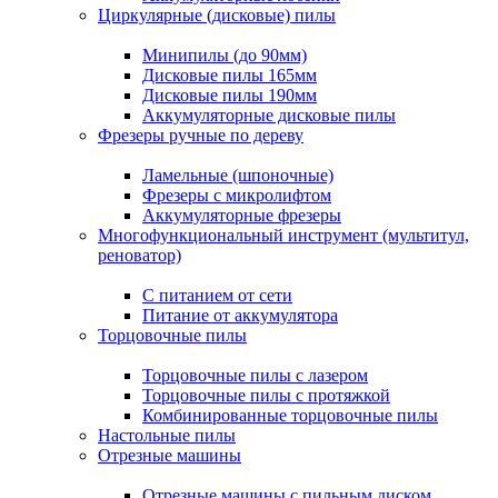
Циркулярные (дисковые) пилы
Минипилы (до 90мм)
Дисковые пилы 165мм
Дисковые пилы 190мм
Аккумуляторные дисковые пилы
Фрезеры ручные по дереву
Ламельные (шпоночные)
Фрезеры с микролифтом
Аккумуляторные фрезеры
Многофункциональный инструмент (мультитул,
реноватор)
С питанием от сети
Питание от аккумулятора
Торцовочные пилы
Торцовочные пилы с лазером
Торцовочные пилы с протяжкой
Комбинированные торцовочные пилы
Настольные пилы
Отрезные машины
Отрезные машины с пильным диском