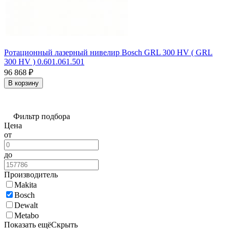
Ротационный лазерный нивелир Bosch GRL 300 HV ( GRL
300 HV ) 0.601.061.501
96 868
₽
В корзину
Фильтр подбора
Цена
от
до
Производитель
Makita
Bosch
Dewalt
Metabo
Показать ещё
Скрыть