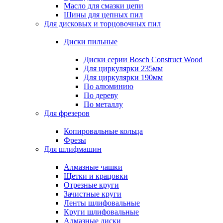
Масло для смазки цепи
Шины для цепных пил
Для дисковых и торцовочных пил
Диски пильные
Диски серии Bosch Construct Wood
Для циркулярки 235мм
Для циркулярки 190мм
По алюминию
По дереву
По металлу
Для фрезеров
Копировальные кольца
Фрезы
Для шлифмашин
Алмазные чашки
Щетки и крацовки
Отрезные круги
Зачистные круги
Ленты шлифовальные
Круги шлифовальные
Алмазные диски