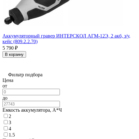
Аккумуляторный гравер ИНТЕРСКОЛ АГМ-12Э, 2 акб, з/у,
кейс (809.2.2.70)
5 790
₽
В корзину
Фильтр подбора
Цена
от
до
Емкость аккумулятора, А*Ч
2
3
4
1.5