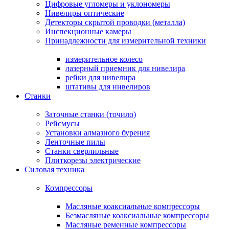
Цифровые угломеры и уклономеры
Нивелиры оптические
Детекторы скрытой проводки (металла)
Инспекционные камеры
Принадлежности для измерительной техники
измерительное колесо
лазерный приемник для нивелира
рейки для нивелира
штативы для нивелиров
Станки
Заточные станки (точило)
Рейсмусы
Установки алмазного бурения
Ленточные пилы
Станки сверлильные
Плиткорезы электрические
Силовая техника
Компрессоры
Масляные коаксиальные компрессоры
Безмасляные коаксиальные компрессоры
Масляные ременные компрессоры