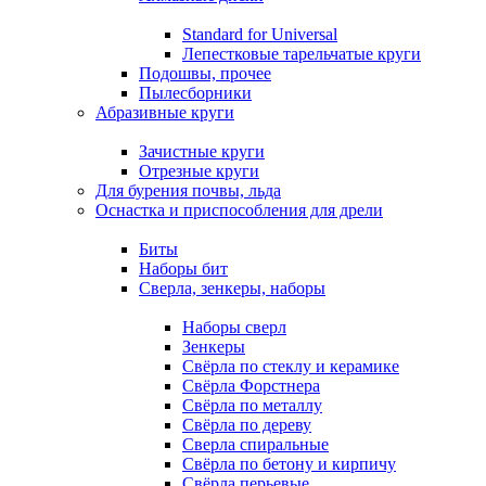
Standard for Universal
Лепестковые тарельчатые круги
Подошвы, прочее
Пылесборники
Абразивные круги
Зачистные круги
Отрезные круги
Для бурения почвы, льда
Оснастка и приспособления для дрели
Биты
Наборы бит
Сверла, зенкеры, наборы
Наборы сверл
Зенкеры
Свёрла по стеклу и керамике
Свёрла Форстнера
Свёрла по металлу
Свёрла по дереву
Сверла спиральные
Свёрла по бетону и кирпичу
Свёрла перьевые