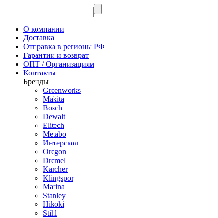
О компании
Доставка
Отправка в регионы РФ
Гарантии и возврат
ОПТ / Организациям
Контакты
Бренды
Greenworks
Makita
Bosch
Dewalt
Elitech
Metabo
Интерскол
Oregon
Dremel
Karcher
Klingspor
Marina
Stanley
Hikoki
Stihl