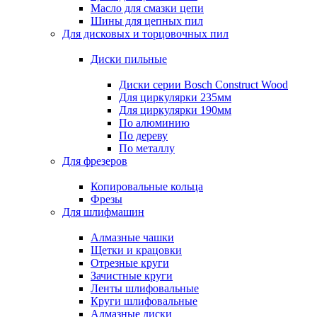
Масло для смазки цепи
Шины для цепных пил
Для дисковых и торцовочных пил
Диски пильные
Диски серии Bosch Construct Wood
Для циркулярки 235мм
Для циркулярки 190мм
По алюминию
По дереву
По металлу
Для фрезеров
Копировальные кольца
Фрезы
Для шлифмашин
Алмазные чашки
Щетки и крацовки
Отрезные круги
Зачистные круги
Ленты шлифовальные
Круги шлифовальные
Алмазные диски