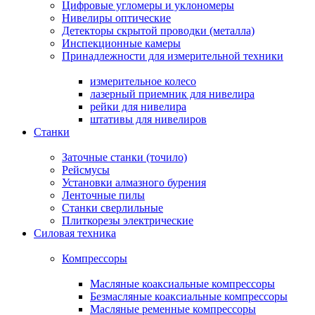
Цифровые угломеры и уклономеры
Нивелиры оптические
Детекторы скрытой проводки (металла)
Инспекционные камеры
Принадлежности для измерительной техники
измерительное колесо
лазерный приемник для нивелира
рейки для нивелира
штативы для нивелиров
Станки
Заточные станки (точило)
Рейсмусы
Установки алмазного бурения
Ленточные пилы
Станки сверлильные
Плиткорезы электрические
Силовая техника
Компрессоры
Масляные коаксиальные компрессоры
Безмасляные коаксиальные компрессоры
Масляные ременные компрессоры