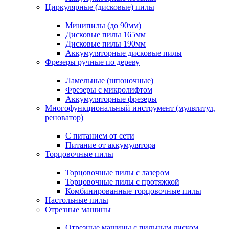
Циркулярные (дисковые) пилы
Минипилы (до 90мм)
Дисковые пилы 165мм
Дисковые пилы 190мм
Аккумуляторные дисковые пилы
Фрезеры ручные по дереву
Ламельные (шпоночные)
Фрезеры с микролифтом
Аккумуляторные фрезеры
Многофункциональный инструмент (мультитул,
реноватор)
С питанием от сети
Питание от аккумулятора
Торцовочные пилы
Торцовочные пилы с лазером
Торцовочные пилы с протяжкой
Комбинированные торцовочные пилы
Настольные пилы
Отрезные машины
Отрезные машины с пильным диском