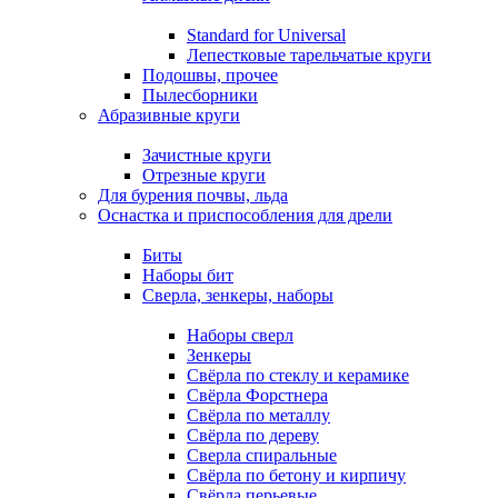
Standard for Universal
Лепестковые тарельчатые круги
Подошвы, прочее
Пылесборники
Абразивные круги
Зачистные круги
Отрезные круги
Для бурения почвы, льда
Оснастка и приспособления для дрели
Биты
Наборы бит
Сверла, зенкеры, наборы
Наборы сверл
Зенкеры
Свёрла по стеклу и керамике
Свёрла Форстнера
Свёрла по металлу
Свёрла по дереву
Сверла спиральные
Свёрла по бетону и кирпичу
Свёрла перьевые