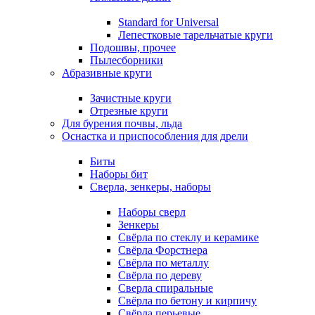
Standard for Universal
Лепестковые тарельчатые круги
Подошвы, прочее
Пылесборники
Абразивные круги
Зачистные круги
Отрезные круги
Для бурения почвы, льда
Оснастка и приспособления для дрели
Биты
Наборы бит
Сверла, зенкеры, наборы
Наборы сверл
Зенкеры
Свёрла по стеклу и керамике
Свёрла Форстнера
Свёрла по металлу
Свёрла по дереву
Сверла спиральные
Свёрла по бетону и кирпичу
Свёрла перьевые