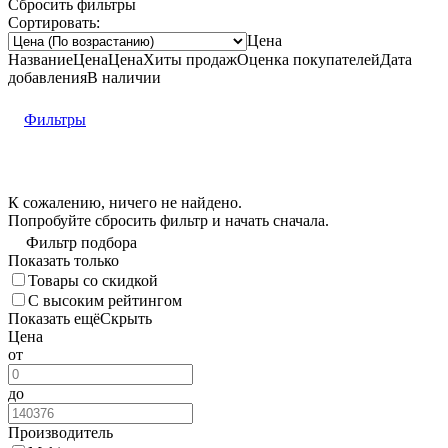
Сбросить фильтры
Сортировать:
Цена
Название
Цена
Цена
Хиты продаж
Оценка
покупателей
Дата
добавления
В наличии
Фильтры
К сожалению, ничего не найдено.
Попробуйте
сбросить фильтр
и начать сначала.
Фильтр подбора
Показать только
Товары со скидкой
С высоким рейтингом
Показать ещё
Скрыть
Цена
от
до
Производитель