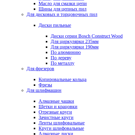
Масло для смазки цепи
Шины для цепных пил
Для дисковых и торцовочных пил
Диски пильные
Диски серии Bosch Construct Wood
Для циркулярки 235мм
Для циркулярки 190мм
По алюминию
По дереву
По металлу
Для фрезеров
Копировальные кольца
Фрезы
Для шлифмашин
Алмазные чашки
Щетки и крацовки
Отрезные круги
Зачистные круги
Ленты шлифовальные
Круги шлифовальные
Алмазные диски