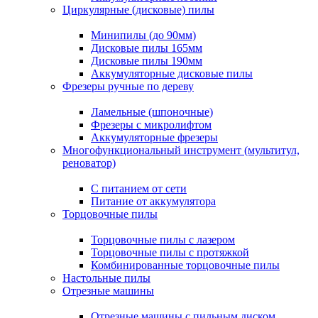
Циркулярные (дисковые) пилы
Минипилы (до 90мм)
Дисковые пилы 165мм
Дисковые пилы 190мм
Аккумуляторные дисковые пилы
Фрезеры ручные по дереву
Ламельные (шпоночные)
Фрезеры с микролифтом
Аккумуляторные фрезеры
Многофункциональный инструмент (мультитул,
реноватор)
С питанием от сети
Питание от аккумулятора
Торцовочные пилы
Торцовочные пилы с лазером
Торцовочные пилы с протяжкой
Комбинированные торцовочные пилы
Настольные пилы
Отрезные машины
Отрезные машины с пильным диском