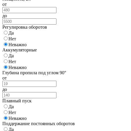
от
до
Регулировка оборотов
Да
Нет
Неважно
Аккумуляторные
Да
Нет
Неважно
Глубина пропила под углом 90°
от
до
Плавный пуск
Да
Нет
Неважно
Поддержание постоянных оборотов
Да