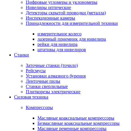
Цифровые угломеры и уклономеры
Нивелиры оптические
Детекторы скрытой проводки (металла)
Инспекционные камеры
Принадлежности для измерительной техники
измерительное колесо
лазерный приемник для нивелира
рейки для нивелира
штативы для нивелиров
Станки
Заточные станки (точило)
Рейсмусы
Установки алмазного бурения
Ленточные пилы
Станки сверлильные
Плиткорезы электрические
Силовая техника
Компрессоры
Масляные коаксиальные компрессоры
Безмасляные коаксиальные компрессоры
Масляные ременные компрессоры