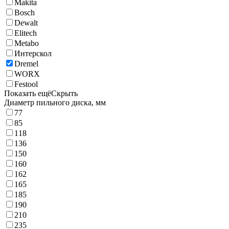
Makita
Bosch
Dewalt
Elitech
Metabo
Интерскол
Dremel
WORX
Festool
Показать ещё
Скрыть
Диаметр пильного диска, мм
77
85
118
136
150
160
162
165
185
190
210
235