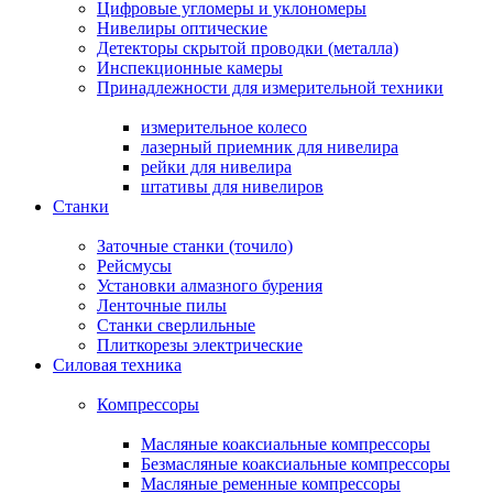
Цифровые угломеры и уклономеры
Нивелиры оптические
Детекторы скрытой проводки (металла)
Инспекционные камеры
Принадлежности для измерительной техники
измерительное колесо
лазерный приемник для нивелира
рейки для нивелира
штативы для нивелиров
Станки
Заточные станки (точило)
Рейсмусы
Установки алмазного бурения
Ленточные пилы
Станки сверлильные
Плиткорезы электрические
Силовая техника
Компрессоры
Масляные коаксиальные компрессоры
Безмасляные коаксиальные компрессоры
Масляные ременные компрессоры