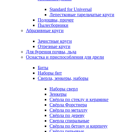
Standard for Universal
Лепестковые тарельчатые круги
Подошвы, прочее
Пылесборники
Абразивные круги
Зачистные круги
Отрезные круги
Для бурения почвы, льда
Оснастка и приспособления для дрели
Биты
Наборы бит
Сверла, зенкеры, наборы
Наборы сверл
Зенкеры
Свёрла по стеклу и керамике
Свёрла Форстнера
Свёрла по металлу
Свёрла по дереву
Сверла спиральные
Свёрла по бетону и кирпичу
Свёрла перьевые