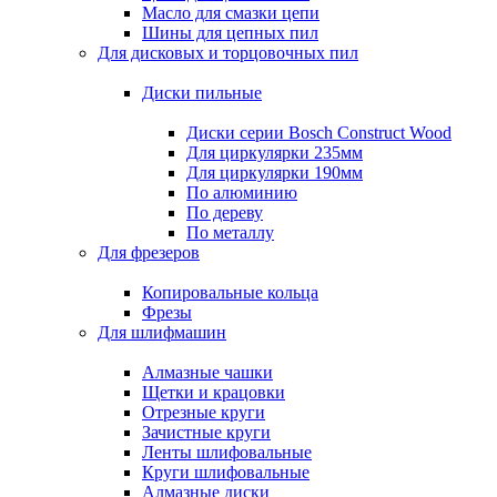
Масло для смазки цепи
Шины для цепных пил
Для дисковых и торцовочных пил
Диски пильные
Диски серии Bosch Construct Wood
Для циркулярки 235мм
Для циркулярки 190мм
По алюминию
По дереву
По металлу
Для фрезеров
Копировальные кольца
Фрезы
Для шлифмашин
Алмазные чашки
Щетки и крацовки
Отрезные круги
Зачистные круги
Ленты шлифовальные
Круги шлифовальные
Алмазные диски