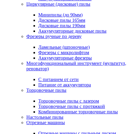
Циркулярные (дисковые) пилы
Минипилы (до 90мм)
Дисковые пилы 165мм
Дисковые пилы 190мм
Аккумуляторные дисковые пилы
Фрезеры ручные по дереву
Ламельные (шпоночные)
Фрезеры с микролифтом
Аккумуляторные фрезеры
Многофункциональный инструмент (мультитул,
реноватор)
С питанием от сети
Питание от аккумулятора
Торцовочные пилы
Торцовочные пилы с лазером
Торцовочные пилы с протяжкой
Комбинированные торцовочные пилы
Настольные пилы
Отрезные машины
Отрезные машины с пильным диском