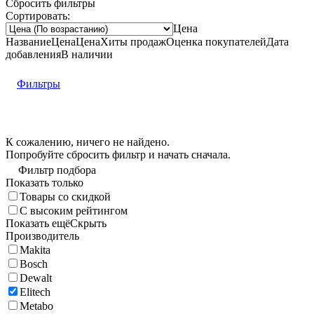
Сбросить фильтры
Сортировать:
Цена
Название
Цена
Цена
Хиты продаж
Оценка
покупателей
Дата
добавления
В наличии
Фильтры
К сожалению, ничего не найдено.
Попробуйте
сбросить фильтр
и начать сначала.
Фильтр подбора
Показать только
Товары со скидкой
С высоким рейтингом
Показать ещё
Скрыть
Производитель
Makita
Bosch
Dewalt
Elitech
Metabo