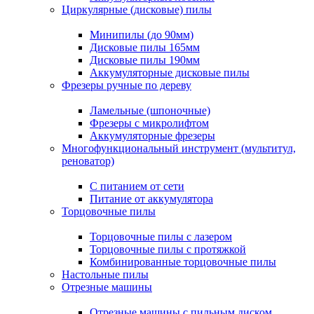
Циркулярные (дисковые) пилы
Минипилы (до 90мм)
Дисковые пилы 165мм
Дисковые пилы 190мм
Аккумуляторные дисковые пилы
Фрезеры ручные по дереву
Ламельные (шпоночные)
Фрезеры с микролифтом
Аккумуляторные фрезеры
Многофункциональный инструмент (мультитул,
реноватор)
С питанием от сети
Питание от аккумулятора
Торцовочные пилы
Торцовочные пилы с лазером
Торцовочные пилы с протяжкой
Комбинированные торцовочные пилы
Настольные пилы
Отрезные машины
Отрезные машины с пильным диском