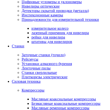
Цифровые угломеры и уклономеры
Нивелиры оптические
Детекторы скрытой проводки (металла)
Инспекционные камеры
Принадлежности для измерительной техники
измерительное колесо
лазерный приемник для нивелира
рейки для нивелира
штативы для нивелиров
Станки
Заточные станки (точило)
Рейсмусы
Установки алмазного бурения
Ленточные пилы
Станки сверлильные
Плиткорезы электрические
Силовая техника
Компрессоры
Масляные коаксиальные компрессоры
Безмасляные коаксиальные компрессоры
Масляные ременные компрессоры