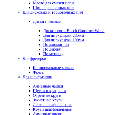
Масло для смазки цепи
Шины для цепных пил
Для дисковых и торцовочных пил
Диски пильные
Диски серии Bosch Construct Wood
Для циркулярки 235мм
Для циркулярки 190мм
По алюминию
По дереву
По металлу
Для фрезеров
Копировальные кольца
Фрезы
Для шлифмашин
Алмазные чашки
Щетки и крацовки
Отрезные круги
Зачистные круги
Ленты шлифовальные
Круги шлифовальные
Алмазные диски