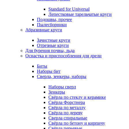
Standard for Universal
Лепестковые тарельчатые круги
Подошвы, прочее
Пылесборники
Абразивные круги
Зачистные круги
Отрезные круги
Для бурения почвы, льда
Оснастка и приспособления для дрели
Биты
Наборы бит
Сверла, зенкеры, наборы
Наборы сверл
Зенкеры
Свёрла по стеклу и керамике
Свёрла Форстнера
Свёрла по металлу
Свёрла по дереву
Сверла спиральные
Свёрла по бетону и кирпичу
Свёрла перьевые