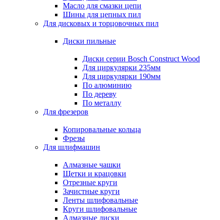
Масло для смазки цепи
Шины для цепных пил
Для дисковых и торцовочных пил
Диски пильные
Диски серии Bosch Construct Wood
Для циркулярки 235мм
Для циркулярки 190мм
По алюминию
По дереву
По металлу
Для фрезеров
Копировальные кольца
Фрезы
Для шлифмашин
Алмазные чашки
Щетки и крацовки
Отрезные круги
Зачистные круги
Ленты шлифовальные
Круги шлифовальные
Алмазные диски