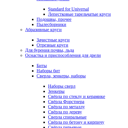
Standard for Universal
Лепестковые тарельчатые круги
Подошвы, прочее
Пылесборники
Абразивные круги
Зачистные круги
Отрезные круги
Для бурения почвы, льда
Оснастка и приспособления для дрели
Биты
Наборы бит
Сверла, зенкеры, наборы
Наборы сверл
Зенкеры
Свёрла по стеклу и керамике
Свёрла Форстнера
Свёрла по металлу
Свёрла по дереву
Сверла спиральные
Свёрла по бетону и кирпичу
Свёрла перьевые