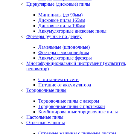
Циркулярные (дисковые) пилы
Минипилы (до 90мм)
Дисковые пилы 165мм
Дисковые пилы 190мм
Аккумуляторные дисковые пилы
Фрезеры ручные по дереву
Ламельные (шпоночные)
Фрезеры с микролифтом
Аккумуляторные фрезеры
Многофункциональный инструмент (мультитул,
реноватор)
С питанием от сети
Питание от аккумулятора
Торцовочные пилы
Торцовочные пилы с лазером
Торцовочные пилы с протяжкой
Комбинированные торцовочные пилы
Настольные пилы
Отрезные машины
Отрезные машины с пильным диском