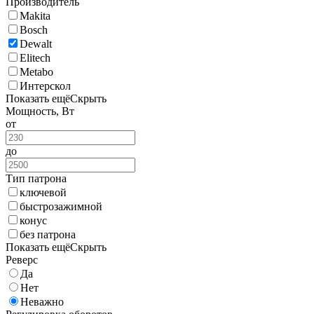
Производитель
Makita
Bosch
Dewalt
Elitech
Metabo
Интерскол
Показать ещё
Скрыть
Мощность, Вт
от
до
Тип патрона
ключевой
быстрозажимной
конус
без патрона
Показать ещё
Скрыть
Реверс
Да
Нет
Неважно