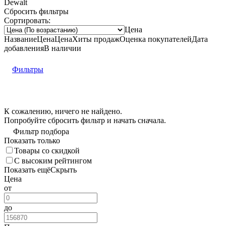
Dewalt
Сбросить фильтры
Сортировать:
Цена
Название
Цена
Цена
Хиты продаж
Оценка
покупателей
Дата
добавления
В наличии
Фильтры
К сожалению, ничего не найдено.
Попробуйте
сбросить фильтр
и начать сначала.
Фильтр подбора
Показать только
Товары со скидкой
С высоким рейтингом
Показать ещё
Скрыть
Цена
от
до