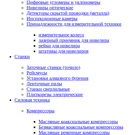
Цифровые угломеры и уклономеры
Нивелиры оптические
Детекторы скрытой проводки (металла)
Инспекционные камеры
Принадлежности для измерительной техники
измерительное колесо
лазерный приемник для нивелира
рейки для нивелира
штативы для нивелиров
Станки
Заточные станки (точило)
Рейсмусы
Установки алмазного бурения
Ленточные пилы
Станки сверлильные
Плиткорезы электрические
Силовая техника
Компрессоры
Масляные коаксиальные компрессоры
Безмасляные коаксиальные компрессоры
Масляные ременные компрессоры