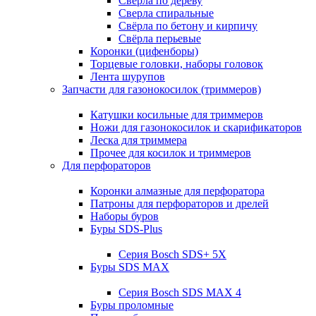
Свёрла по дереву
Сверла спиральные
Свёрла по бетону и кирпичу
Свёрла перьевые
Коронки (цифенборы)
Торцевые головки, наборы головок
Лента шурупов
Запчасти для газонокосилок (триммеров)
Катушки косильные для триммеров
Ножи для газонокосилок и скарификаторов
Леска для триммера
Прочее для косилок и триммеров
Для перфораторов
Коронки алмазные для перфоратора
Патроны для перфораторов и дрелей
Наборы буров
Буры SDS-Plus
Серия Bosch SDS+ 5X
Буры SDS MAX
Серия Bosch SDS MAX 4
Буры проломные