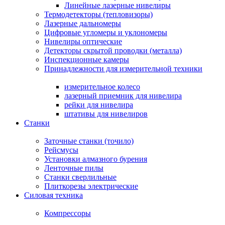
Линейные лазерные нивелиры
Термодетекторы (тепловизоры)
Лазерные дальномеры
Цифровые угломеры и уклономеры
Нивелиры оптические
Детекторы скрытой проводки (металла)
Инспекционные камеры
Принадлежности для измерительной техники
измерительное колесо
лазерный приемник для нивелира
рейки для нивелира
штативы для нивелиров
Станки
Заточные станки (точило)
Рейсмусы
Установки алмазного бурения
Ленточные пилы
Станки сверлильные
Плиткорезы электрические
Силовая техника
Компрессоры