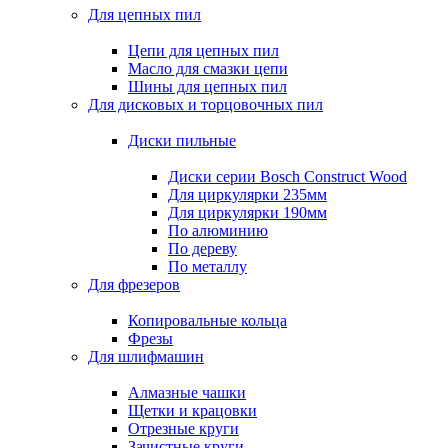
Для цепных пил
Цепи для цепных пил
Масло для смазки цепи
Шины для цепных пил
Для дисковых и торцовочных пил
Диски пильные
Диски серии Bosch Construct Wood
Для циркулярки 235мм
Для циркулярки 190мм
По алюминию
По дереву
По металлу
Для фрезеров
Копировальные кольца
Фрезы
Для шлифмашин
Алмазные чашки
Щетки и крацовки
Отрезные круги
Зачистные круги