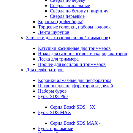
Свёрла по дереву
Сверла спиральные
Свёрла по бетону и кирпичу
Свёрла перьевые
Коронки (цифенборы)
Торцевые головки, наборы головок
Лента шурупов
Запчасти для газонокосилок (триммеров)
Катушки косильные для триммеров
Ножи для газонокосилок и скарификаторов
Леска для триммера
Прочее для косилок и триммеров
Для перфораторов
Коронки алмазные для перфоратора
Патроны для перфораторов и дрелей
Наборы буров
Буры SDS-Plus
Серия Bosch SDS+ 5X
Буры SDS MAX
Серия Bosch SDS MAX 4
Буры проломные