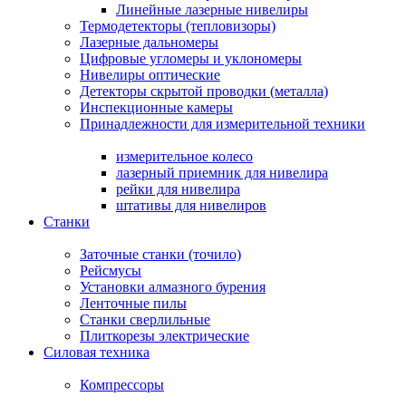
Линейные лазерные нивелиры
Термодетекторы (тепловизоры)
Лазерные дальномеры
Цифровые угломеры и уклономеры
Нивелиры оптические
Детекторы скрытой проводки (металла)
Инспекционные камеры
Принадлежности для измерительной техники
измерительное колесо
лазерный приемник для нивелира
рейки для нивелира
штативы для нивелиров
Станки
Заточные станки (точило)
Рейсмусы
Установки алмазного бурения
Ленточные пилы
Станки сверлильные
Плиткорезы электрические
Силовая техника
Компрессоры