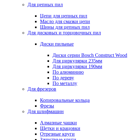
Для цепных пил
Цепи для цепных пил
Масло для смазки цепи
Шины для цепных пил
Для дисковых и торцовочных пил
Диски пильные
Диски серии Bosch Construct Wood
Для циркулярки 235мм
Для циркулярки 190мм
По алюминию
По дереву
По металлу
Для фрезеров
Копировальные кольца
Фрезы
Для шлифмашин
Алмазные чашки
Щетки и крацовки
Отрезные круги
Зачистные круги