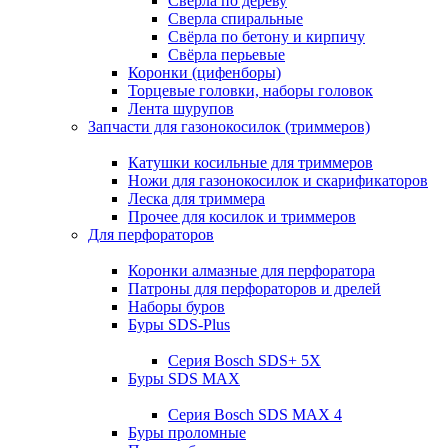
Свёрла по дереву
Сверла спиральные
Свёрла по бетону и кирпичу
Свёрла перьевые
Коронки (цифенборы)
Торцевые головки, наборы головок
Лента шурупов
Запчасти для газонокосилок (триммеров)
Катушки косильные для триммеров
Ножи для газонокосилок и скарификаторов
Леска для триммера
Прочее для косилок и триммеров
Для перфораторов
Коронки алмазные для перфоратора
Патроны для перфораторов и дрелей
Наборы буров
Буры SDS-Plus
Серия Bosch SDS+ 5X
Буры SDS MAX
Серия Bosch SDS MAX 4
Буры проломные