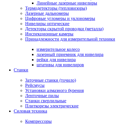
Линейные лазерные нивелиры
Термодетекторы (тепловизоры)
Лазерные дальномеры
Цифровые угломеры и уклономеры
Нивелиры оптические
Детекторы скрытой проводки (металла)
Инспекционные камеры
Принадлежности для измерительной техники
измерительное колесо
лазерный приемник для нивелира
рейки для нивелира
штативы для нивелиров
Станки
Заточные станки (точило)
Рейсмусы
Установки алмазного бурения
Ленточные пилы
Станки сверлильные
Плиткорезы электрические
Силовая техника
Компрессоры