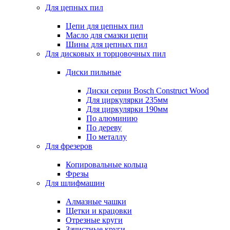
Для цепных пил
Цепи для цепных пил
Масло для смазки цепи
Шины для цепных пил
Для дисковых и торцовочных пил
Диски пильные
Диски серии Bosch Construct Wood
Для циркулярки 235мм
Для циркулярки 190мм
По алюминию
По дереву
По металлу
Для фрезеров
Копировальные кольца
Фрезы
Для шлифмашин
Алмазные чашки
Щетки и крацовки
Отрезные круги
Зачистные круги