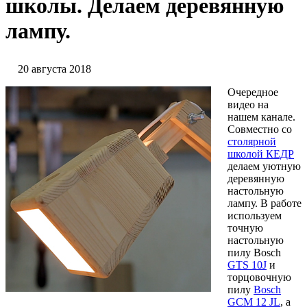
школы. Делаем деревянную
лампу.
20 августа 2018
Очередное
видео на
нашем канале.
Совместно со
столярной
школой КЕДР
делаем уютную
деревянную
настольную
лампу. В работе
используем
точную
настольную
пилу Bosch
GTS 10J
и
торцовочную
пилу
Bosch
GCM 12 JL
, а