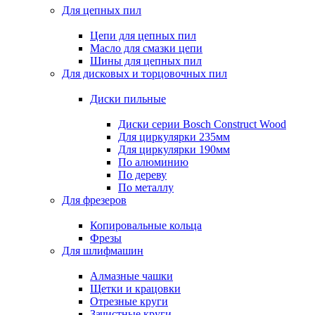
Для цепных пил
Цепи для цепных пил
Масло для смазки цепи
Шины для цепных пил
Для дисковых и торцовочных пил
Диски пильные
Диски серии Bosch Construct Wood
Для циркулярки 235мм
Для циркулярки 190мм
По алюминию
По дереву
По металлу
Для фрезеров
Копировальные кольца
Фрезы
Для шлифмашин
Алмазные чашки
Щетки и крацовки
Отрезные круги
Зачистные круги