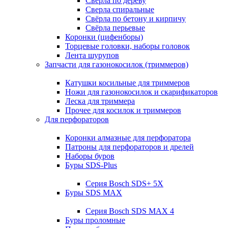
Свёрла по дереву
Сверла спиральные
Свёрла по бетону и кирпичу
Свёрла перьевые
Коронки (цифенборы)
Торцевые головки, наборы головок
Лента шурупов
Запчасти для газонокосилок (триммеров)
Катушки косильные для триммеров
Ножи для газонокосилок и скарификаторов
Леска для триммера
Прочее для косилок и триммеров
Для перфораторов
Коронки алмазные для перфоратора
Патроны для перфораторов и дрелей
Наборы буров
Буры SDS-Plus
Серия Bosch SDS+ 5X
Буры SDS MAX
Серия Bosch SDS MAX 4
Буры проломные