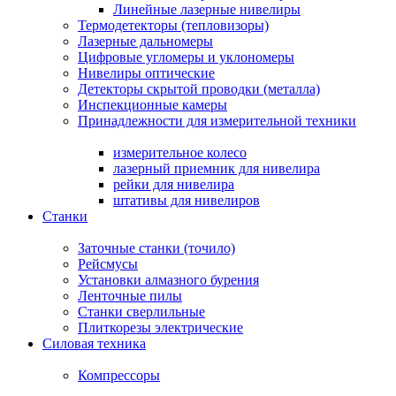
Линейные лазерные нивелиры
Термодетекторы (тепловизоры)
Лазерные дальномеры
Цифровые угломеры и уклономеры
Нивелиры оптические
Детекторы скрытой проводки (металла)
Инспекционные камеры
Принадлежности для измерительной техники
измерительное колесо
лазерный приемник для нивелира
рейки для нивелира
штативы для нивелиров
Станки
Заточные станки (точило)
Рейсмусы
Установки алмазного бурения
Ленточные пилы
Станки сверлильные
Плиткорезы электрические
Силовая техника
Компрессоры