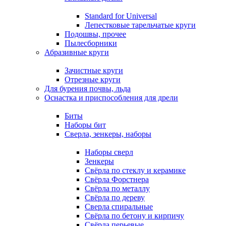
Standard for Universal
Лепестковые тарельчатые круги
Подошвы, прочее
Пылесборники
Абразивные круги
Зачистные круги
Отрезные круги
Для бурения почвы, льда
Оснастка и приспособления для дрели
Биты
Наборы бит
Сверла, зенкеры, наборы
Наборы сверл
Зенкеры
Свёрла по стеклу и керамике
Свёрла Форстнера
Свёрла по металлу
Свёрла по дереву
Сверла спиральные
Свёрла по бетону и кирпичу
Свёрла перьевые