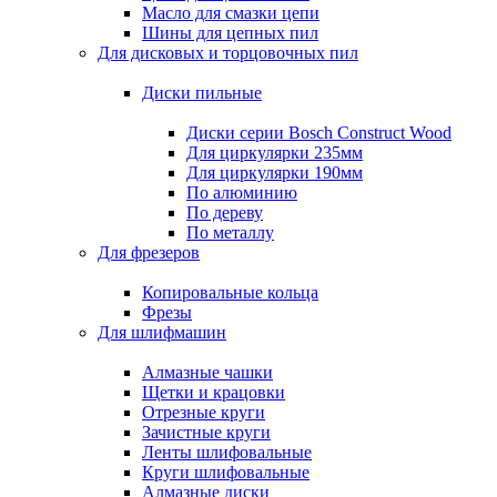
Масло для смазки цепи
Шины для цепных пил
Для дисковых и торцовочных пил
Диски пильные
Диски серии Bosch Construct Wood
Для циркулярки 235мм
Для циркулярки 190мм
По алюминию
По дереву
По металлу
Для фрезеров
Копировальные кольца
Фрезы
Для шлифмашин
Алмазные чашки
Щетки и крацовки
Отрезные круги
Зачистные круги
Ленты шлифовальные
Круги шлифовальные
Алмазные диски