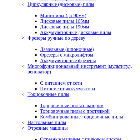
Циркулярные (дисковые) пилы
Минипилы (до 90мм)
Дисковые пилы 165мм
Дисковые пилы 190мм
Аккумуляторные дисковые пилы
Фрезеры ручные по дереву
Ламельные (шпоночные)
Фрезеры с микролифтом
Аккумуляторные фрезеры
Многофункциональный инструмент (мультитул,
реноватор)
С питанием от сети
Питание от аккумулятора
Торцовочные пилы
Торцовочные пилы с лазером
Торцовочные пилы с протяжкой
Комбинированные торцовочные пилы
Настольные пилы
Отрезные машины
Отрезные машины с пильным диском