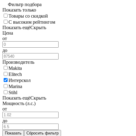
Фильтр подбора
Показать только
Товары со скидкой
С высоким рейтингом
Показать ещё
Скрыть
Цена
от
до
Производитель
Makita
Elitech
Интерскол
Marina
Stihl
Показать ещё
Скрыть
Мощность (л.с.)
от
до
Показать
Сбросить фильтр