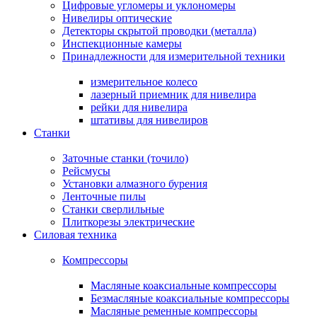
Цифровые угломеры и уклономеры
Нивелиры оптические
Детекторы скрытой проводки (металла)
Инспекционные камеры
Принадлежности для измерительной техники
измерительное колесо
лазерный приемник для нивелира
рейки для нивелира
штативы для нивелиров
Станки
Заточные станки (точило)
Рейсмусы
Установки алмазного бурения
Ленточные пилы
Станки сверлильные
Плиткорезы электрические
Силовая техника
Компрессоры
Масляные коаксиальные компрессоры
Безмасляные коаксиальные компрессоры
Масляные ременные компрессоры