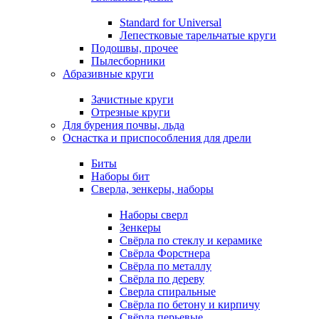
Standard for Universal
Лепестковые тарельчатые круги
Подошвы, прочее
Пылесборники
Абразивные круги
Зачистные круги
Отрезные круги
Для бурения почвы, льда
Оснастка и приспособления для дрели
Биты
Наборы бит
Сверла, зенкеры, наборы
Наборы сверл
Зенкеры
Свёрла по стеклу и керамике
Свёрла Форстнера
Свёрла по металлу
Свёрла по дереву
Сверла спиральные
Свёрла по бетону и кирпичу
Свёрла перьевые