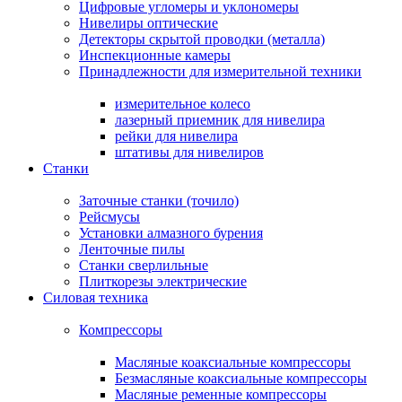
Цифровые угломеры и уклономеры
Нивелиры оптические
Детекторы скрытой проводки (металла)
Инспекционные камеры
Принадлежности для измерительной техники
измерительное колесо
лазерный приемник для нивелира
рейки для нивелира
штативы для нивелиров
Станки
Заточные станки (точило)
Рейсмусы
Установки алмазного бурения
Ленточные пилы
Станки сверлильные
Плиткорезы электрические
Силовая техника
Компрессоры
Масляные коаксиальные компрессоры
Безмасляные коаксиальные компрессоры
Масляные ременные компрессоры