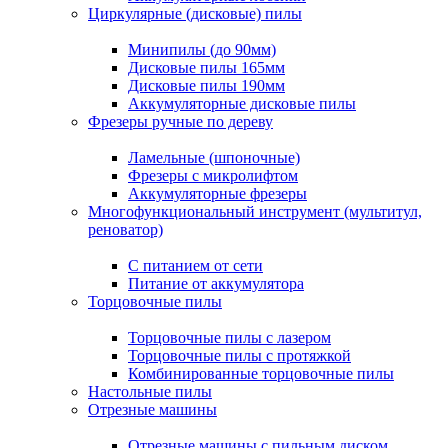
Циркулярные (дисковые) пилы
Минипилы (до 90мм)
Дисковые пилы 165мм
Дисковые пилы 190мм
Аккумуляторные дисковые пилы
Фрезеры ручные по дереву
Ламельные (шпоночные)
Фрезеры с микролифтом
Аккумуляторные фрезеры
Многофункциональный инструмент (мультитул,
реноватор)
С питанием от сети
Питание от аккумулятора
Торцовочные пилы
Торцовочные пилы с лазером
Торцовочные пилы с протяжкой
Комбинированные торцовочные пилы
Настольные пилы
Отрезные машины
Отрезные машины с пильным диском