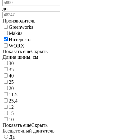
до
Производитель
Greenworks
Makita
Интерскол
WORX
Показать ещё
Скрыть
Длина шины, см
30
35
40
25
20
11.5
25,4
12
15
10
Показать ещё
Скрыть
Бесщеточный двигатель
Да