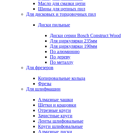
Масло для смазки цепи
Шины для цепных пил
Для дисковых и торцовочных пил
Диски пильные
Диски серии Bosch Construct Wood
Для циркулярки 235мм
Для циркулярки 190мм
По алюминию
По дереву
По металлу
Для фрезеров
Копировальные кольца
Фрезы
Для шлифмашин
Алмазные чашки
Щетки и крацовки
Отрезные круги
Зачистные круги
Ленты шлифовальные
Круги шлифовальные
Алмазные диски