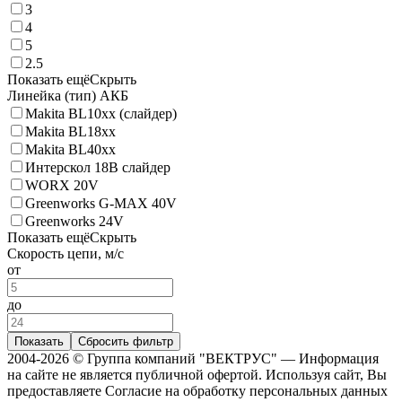
3
4
5
2.5
Показать ещё
Скрыть
Линейка (тип) АКБ
Makita BL10xx (слайдер)
Makita BL18xx
Makita BL40xx
Интерскол 18В слайдер
WORX 20V
Greenworks G-MAX 40V
Greenworks 24V
Показать ещё
Скрыть
Скорость цепи, м/с
от
до
Показать
Сбросить фильтр
2004-2026 © Группа компаний "ВЕКТРУС" — Информация
на сайте не является публичной офертой. Используя сайт, Вы
предоставляете Согласие на обработку персональных данных