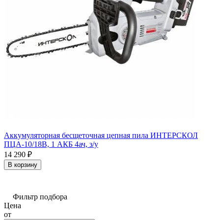
Аккумуляторная бесщеточная цепная пила ИНТЕРСКОЛ
ПЦА-10/18В, 1 АКБ 4ач, з/у
14 290
₽
В корзину
Фильтр подбора
Цена
от