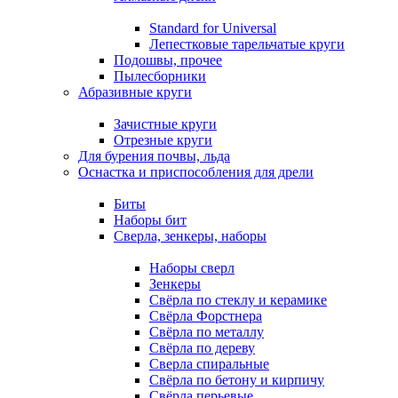
Standard for Universal
Лепестковые тарельчатые круги
Подошвы, прочее
Пылесборники
Абразивные круги
Зачистные круги
Отрезные круги
Для бурения почвы, льда
Оснастка и приспособления для дрели
Биты
Наборы бит
Сверла, зенкеры, наборы
Наборы сверл
Зенкеры
Свёрла по стеклу и керамике
Свёрла Форстнера
Свёрла по металлу
Свёрла по дереву
Сверла спиральные
Свёрла по бетону и кирпичу
Свёрла перьевые