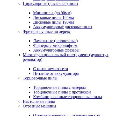
Циркулярные (дисковые) пилы
Минипилы (до 90мм)
Дисковые пилы 165мм
Дисковые пилы 190мм
Аккумуляторные дисковые пилы
Фрезеры ручные по дереву
Ламельные (шпоночные)
Фрезеры с микролифтом
Аккумуляторные фрезеры
Многофункциональный инструмент (мультитул,
реноватор)
С питанием от сети
Питание от аккумулятора
Торцовочные пилы
Торцовочные пилы с лазером
Торцовочные пилы с протяжкой
Комбинированные торцовочные пилы
Настольные пилы
Отрезные машины
Отрезные машины с пильным диском