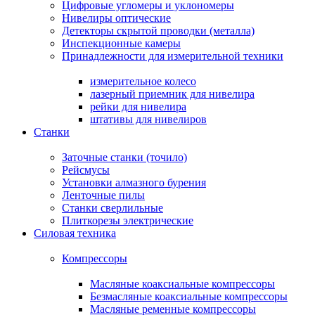
Цифровые угломеры и уклономеры
Нивелиры оптические
Детекторы скрытой проводки (металла)
Инспекционные камеры
Принадлежности для измерительной техники
измерительное колесо
лазерный приемник для нивелира
рейки для нивелира
штативы для нивелиров
Станки
Заточные станки (точило)
Рейсмусы
Установки алмазного бурения
Ленточные пилы
Станки сверлильные
Плиткорезы электрические
Силовая техника
Компрессоры
Масляные коаксиальные компрессоры
Безмасляные коаксиальные компрессоры
Масляные ременные компрессоры