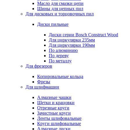
Масло для смазки цепи
Шины для цепных пил
Для дисковых и торцовочных пил
Диски пильные
Диски серии Bosch Construct Wood
Для циркулярки 235мм
Для циркулярки 190мм
По алюминию
По дереву
По металлу
Для фрезеров
Копировальные кольца
Фрезы
Для шлифмашин
Алмазные чашки
Щетки и крацовки
Отрезные круги
Зачистные круги
Ленты шлифовальные
Круги шлифовальные
Алмазные диски