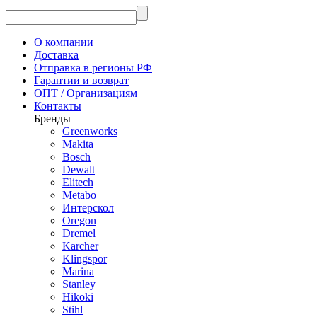
О компании
Доставка
Отправка в регионы РФ
Гарантии и возврат
ОПТ / Организациям
Контакты
Бренды
Greenworks
Makita
Bosch
Dewalt
Elitech
Metabo
Интерскол
Oregon
Dremel
Karcher
Klingspor
Marina
Stanley
Hikoki
Stihl