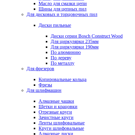
Масло для смазки цепи
Шины для цепных пил
Для дисковых и торцовочных пил
Диски пильные
Диски серии Bosch Construct Wood
Для циркулярки 235мм
Для циркулярки 190мм
По алюминию
По дереву
По металлу
Для фрезеров
Копировальные кольца
Фрезы
Для шлифмашин
Алмазные чашки
Щетки и крацовки
Отрезные круги
Зачистные круги
Ленты шлифовальные
Круги шлифовальные
Алмазные диски