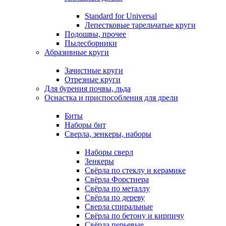
Standard for Universal
Лепестковые тарельчатые круги
Подошвы, прочее
Пылесборники
Абразивные круги
Зачистные круги
Отрезные круги
Для бурения почвы, льда
Оснастка и приспособления для дрели
Биты
Наборы бит
Сверла, зенкеры, наборы
Наборы сверл
Зенкеры
Свёрла по стеклу и керамике
Свёрла Форстнера
Свёрла по металлу
Свёрла по дереву
Сверла спиральные
Свёрла по бетону и кирпичу
Свёрла перьевые