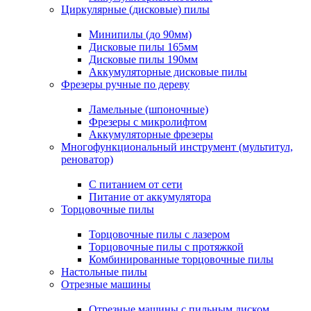
Циркулярные (дисковые) пилы
Минипилы (до 90мм)
Дисковые пилы 165мм
Дисковые пилы 190мм
Аккумуляторные дисковые пилы
Фрезеры ручные по дереву
Ламельные (шпоночные)
Фрезеры с микролифтом
Аккумуляторные фрезеры
Многофункциональный инструмент (мультитул,
реноватор)
С питанием от сети
Питание от аккумулятора
Торцовочные пилы
Торцовочные пилы с лазером
Торцовочные пилы с протяжкой
Комбинированные торцовочные пилы
Настольные пилы
Отрезные машины
Отрезные машины с пильным диском