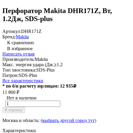
Перфоратор Makita DHR171Z, Вт,
1.2Дж, SDS-plus
Артикул:
DHR171Z
Бренд:
Makita
К сравнению
В избранное
Написать отзыв
Производитель:
Makita
Макс. энергия удара (Дж.):
1.2
Тип хвостовика:
SDS-Plus
Патрон:
SDS-Plus
Все характеристики
* по б/н расчету юрлицам: 12 935
Р
11 860
₽
Нет в наличии
В корзину
Москва и область:
(выбрать другой город тут)
Характеристики