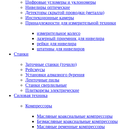
Цифровые угломеры и уклономеры
Нивелиры оптические
Детекторы скрытой проводки (металла)
Инспекционные камеры
Принадлежности для измерительной техники
измерительное колесо
лазерный приемник для нивелира
рейки для нивелира
штативы для нивелиров
Станки
Заточные станки (точило)
Рейсмусы
Установки алмазного бурения
Ленточные пилы
Станки сверлильные
Плиткорезы электрические
Силовая техника
Компрессоры
Масляные коаксиальные компрессоры
Безмасляные коаксиальные компрессоры
Масляные ременные компрессоры